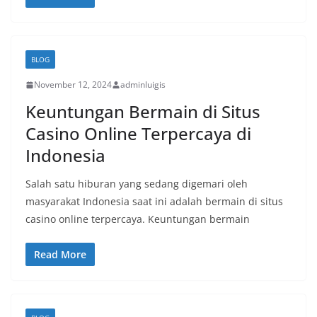
BLOG
November 12, 2024
adminluigis
Keuntungan Bermain di Situs
Casino Online Terpercaya di
Indonesia
Salah satu hiburan yang sedang digemari oleh
masyarakat Indonesia saat ini adalah bermain di situs
casino online terpercaya. Keuntungan bermain
Read More