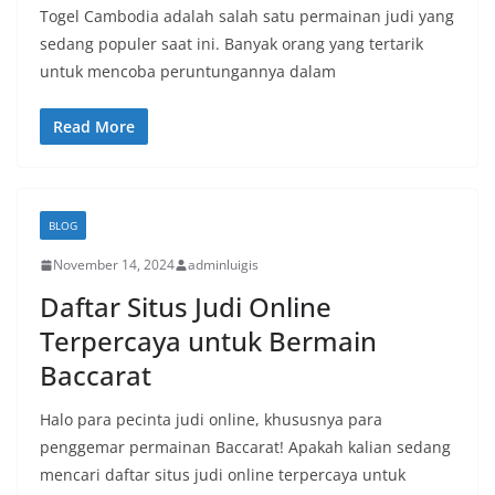
Togel Cambodia adalah salah satu permainan judi yang
sedang populer saat ini. Banyak orang yang tertarik
untuk mencoba peruntungannya dalam
Read More
BLOG
November 14, 2024
adminluigis
Daftar Situs Judi Online
Terpercaya untuk Bermain
Baccarat
Halo para pecinta judi online, khususnya para
penggemar permainan Baccarat! Apakah kalian sedang
mencari daftar situs judi online terpercaya untuk