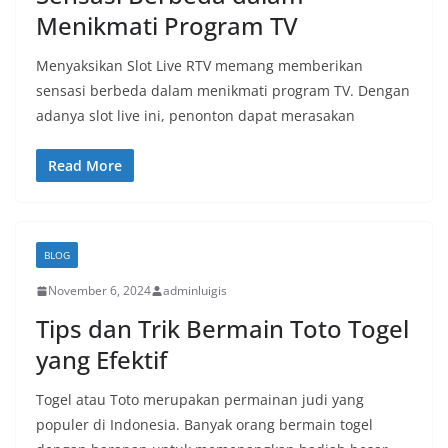
Menikmati Program TV
Menyaksikan Slot Live RTV memang memberikan
sensasi berbeda dalam menikmati program TV. Dengan
adanya slot live ini, penonton dapat merasakan
Read More
BLOG
November 6, 2024
adminluigis
Tips dan Trik Bermain Toto Togel
yang Efektif
Togel atau Toto merupakan permainan judi yang
populer di Indonesia. Banyak orang bermain togel