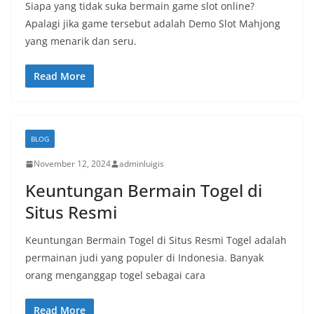
Siapa yang tidak suka bermain game slot online?
Apalagi jika game tersebut adalah Demo Slot Mahjong
yang menarik dan seru.
Read More
BLOG
November 12, 2024
adminluigis
Keuntungan Bermain Togel di
Situs Resmi
Keuntungan Bermain Togel di Situs Resmi Togel adalah
permainan judi yang populer di Indonesia. Banyak
orang menganggap togel sebagai cara
Read More