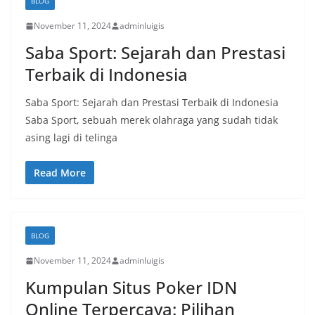
BLOG
November 11, 2024
adminluigis
Saba Sport: Sejarah dan Prestasi
Terbaik di Indonesia
Saba Sport: Sejarah dan Prestasi Terbaik di Indonesia
Saba Sport, sebuah merek olahraga yang sudah tidak
asing lagi di telinga
Read More
BLOG
November 11, 2024
adminluigis
Kumpulan Situs Poker IDN
Online Terpercaya: Pilihan