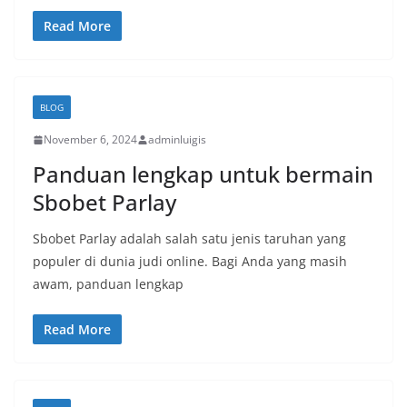
Read More
BLOG
November 6, 2024
adminluigis
Panduan lengkap untuk bermain
Sbobet Parlay
Sbobet Parlay adalah salah satu jenis taruhan yang
populer di dunia judi online. Bagi Anda yang masih
awam, panduan lengkap
Read More