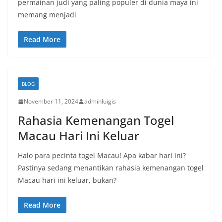
permainan judi yang paling populer di dunia maya ini
memang menjadi
Read More
BLOG
November 11, 2024
adminluigis
Rahasia Kemenangan Togel
Macau Hari Ini Keluar
Halo para pecinta togel Macau! Apa kabar hari ini?
Pastinya sedang menantikan rahasia kemenangan togel
Macau hari ini keluar, bukan?
Read More