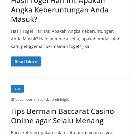
Hasil Togel Hari Ini: Apakah
Angka Keberuntungan Anda
Masuk?
Hasil Togel Hari Ini: Apakah Angka Keberuntungan
Anda Masuk? Halo pembaca setia, apakah Anda salah
satu penggemar permainan togel? Jika
Read More
BLOG
November 8, 2024
adminluigis
Tips Bermain Baccarat Casino
Online agar Selalu Menang
Baccarat merupakan salah satu permainan casino