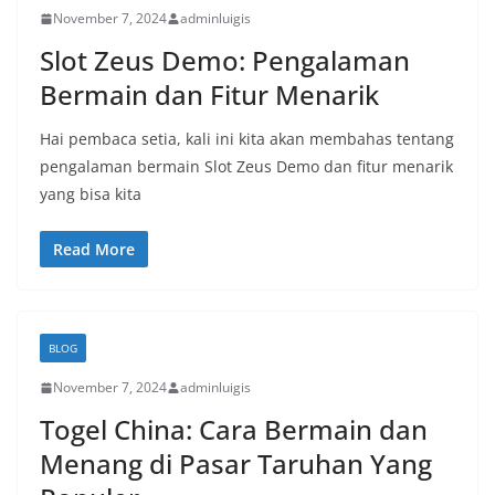
November 7, 2024
adminluigis
Slot Zeus Demo: Pengalaman
Bermain dan Fitur Menarik
Hai pembaca setia, kali ini kita akan membahas tentang
pengalaman bermain Slot Zeus Demo dan fitur menarik
yang bisa kita
Read More
BLOG
November 7, 2024
adminluigis
Togel China: Cara Bermain dan
Menang di Pasar Taruhan Yang