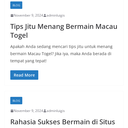
BLOG
November 9, 2024
adminluigis
Tips Jitu Menang Bermain Macau
Togel
Apakah Anda sedang mencari tips jitu untuk menang
bermain Macau Togel? Jika iya, maka Anda berada di
tempat yang tepat!
Read More
BLOG
November 9, 2024
adminluigis
Rahasia Sukses Bermain di Situs