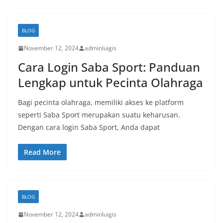
BLOG
November 12, 2024
adminluigis
Cara Login Saba Sport: Panduan
Lengkap untuk Pecinta Olahraga
Bagi pecinta olahraga, memiliki akses ke platform
seperti Saba Sport merupakan suatu keharusan.
Dengan cara login Saba Sport, Anda dapat
Read More
BLOG
November 12, 2024
adminluigis