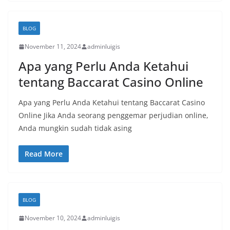
BLOG
November 11, 2024
adminluigis
Apa yang Perlu Anda Ketahui
tentang Baccarat Casino Online
Apa yang Perlu Anda Ketahui tentang Baccarat Casino
Online Jika Anda seorang penggemar perjudian online,
Anda mungkin sudah tidak asing
Read More
BLOG
November 10, 2024
adminluigis