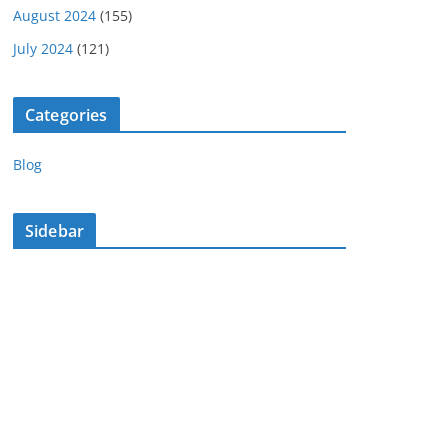
August 2024
(155)
July 2024
(121)
Categories
Blog
Sidebar