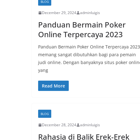
BLOG
December 29, 2024
adminluigis
Panduan Bermain Poker
Online Terpercaya 2023
Panduan Bermain Poker Online Terpercaya 2023
memang sangat dibutuhkan bagi para pemain
judi online. Dengan banyaknya situs poker onlin
yang
Read More
BLOG
December 28, 2024
adminluigis
Rahasia di Balik Erek-Erek