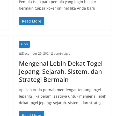
Pemula Halo para pemula yang ingin belajar
bermain Capsa Poker online! Jika Anda baru
Read More
BLOG
December 29, 2024
adminluigis
Mengenal Lebih Dekat Togel
Jepang: Sejarah, Sistem, dan
Strategi Bermain
Apakah Anda pernah mendengar tentang togel
Jepang? Jika belum, saatnya untuk mengenal lebih
dekat togel Jepang: sejarah, sistem, dan strategi
Read More