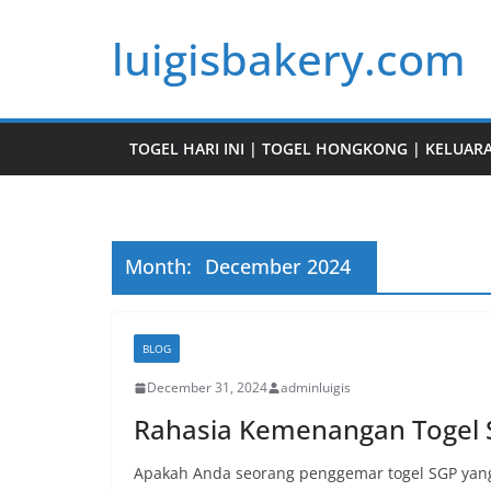
Skip
luigisbakery.com
to
content
TOGEL HARI INI | TOGEL HONGKONG | KELUAR
Month:
December 2024
BLOG
December 31, 2024
adminluigis
Rahasia Kemenangan Togel SG
Apakah Anda seorang penggemar togel SGP yan