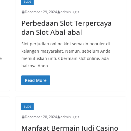
BLOG
December 29, 2024
adminluigis
Perbedaan Slot Terpercaya
dan Slot Abal-abal
Slot perjudian online kini semakin populer di
kalangan masyarakat. Namun, sebelum Anda
e
memutuskan untuk bermain slot online, ada
baiknya Anda
Read More
BLOG
December 28, 2024
adminluigis
Manfaat Bermain Judi Casino