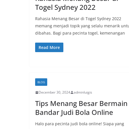
Togel Sydney 2022
Rahasia Menang Besar di Togel Sydney 2022
memang menjadi topik yang selalu menarik unt
dibahas. Bagi para pecinta togel, kemenangan
Read More
BLOG
December 30, 2024
adminluigis
Tips Menang Besar Bermain
Bandar Judi Bola Online
Halo para pecinta judi bola online! Siapa yang