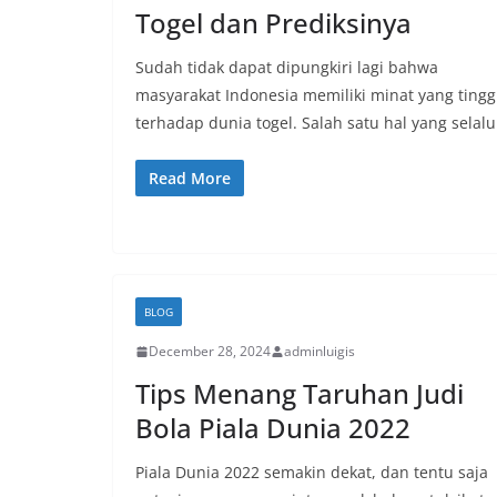
Togel dan Prediksinya
Sudah tidak dapat dipungkiri lagi bahwa
masyarakat Indonesia memiliki minat yang tingg
terhadap dunia togel. Salah satu hal yang selalu
Read More
BLOG
December 28, 2024
adminluigis
Tips Menang Taruhan Judi
Bola Piala Dunia 2022
Piala Dunia 2022 semakin dekat, dan tentu saja