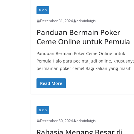
BLOG
December 31, 2024
adminluigis
Panduan Bermain Poker
Ceme Online untuk Pemula
Panduan Bermain Poker Ceme Online untuk
Pemula Halo para pecinta judi online, khususny
permainan poker ceme! Bagi kalian yang masih
Read More
BLOG
December 30, 2024
adminluigis
Rahasia Menang Besar di