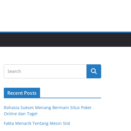
Recent Posts
Rahasia Sukses Menang Bermain Situs Poker
Online dan Togel
Fakta Menarik Tentang Mesin Slot