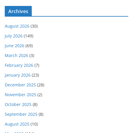
Archives
August 2026
(30)
July 2026
(149)
June 2026
(69)
March 2026
(3)
February 2026
(7)
January 2026
(23)
December 2025
(28)
November 2025
(2)
October 2025
(8)
September 2025
(8)
August 2025
(10)