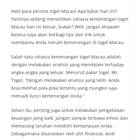
Halo para pecinta togel Macau! Apa kabar hari ini?
Pastinya sedang menantikan rahasia kemenangan togel
Macau hari ini keluar, bukan? Well, jangan khawatir
karena saya akan berbagi tips dan trik untuk
membantu Anda meraih kemenangan di togel Macau.
Salah satu rahasia kemenangan togel Macau adalah
dengan melakukan analisis yang mendalam terhadap
angka-angka yang keluar. Menurut pakar togel, Mr.
Togel, “Dengan melakukan analisis yang teliti, Anda
bisa melihat pola-pola tertentu yang mungkin saja
menjadi kunci kemenangan Anda.”
Selain itu, penting juga untuk melakukan pengelolaan
keuangan yang baik. Jangan sampai terbawa emosi dan
memasang taruhan melebihi kemampuan Anda.
Sebagaimana disarankan oleh ahli finansial, Andi