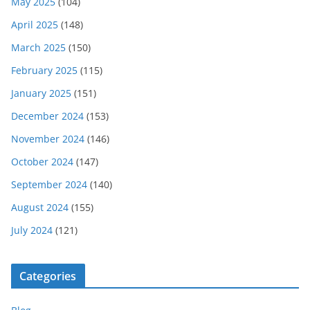
May 2025
(104)
April 2025
(148)
March 2025
(150)
February 2025
(115)
January 2025
(151)
December 2024
(153)
November 2024
(146)
October 2024
(147)
September 2024
(140)
August 2024
(155)
July 2024
(121)
Categories