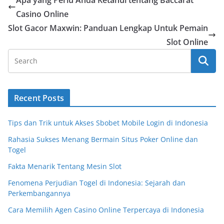
Apa yang Perlu Anda Ketahui tentang Baccarat
Casino Online
Slot Gacor Maxwin: Panduan Lengkap Untuk Pemain
Slot Online
Recent Posts
Tips dan Trik untuk Akses Sbobet Mobile Login di Indonesia
Rahasia Sukses Menang Bermain Situs Poker Online dan
Togel
Fakta Menarik Tentang Mesin Slot
Fenomena Perjudian Togel di Indonesia: Sejarah dan
Perkembangannya
Cara Memilih Agen Casino Online Terpercaya di Indonesia