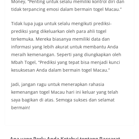
Money, “Penting untuk selalu memiliki kontrol diri dan
tidak terpancing emosi dalam bermain togel Macau.”
Tidak lupa juga untuk selalu mengikuti prediksi-
prediksi yang dikeluarkan oleh para ahli togel
terkemuka. Mereka biasanya memiliki data dan
informasi yang lebih akurat untuk membantu Anda
meraih kemenangan. Seperti yang diungkapkan oleh
Mbah Togel, “Prediksi yang tepat bisa menjadi kunci
kesuksesan Anda dalam bermain togel Macau.”
Jadi, jangan ragu untuk menerapkan rahasia
kemenangan togel Macau hari ini keluar yang telah
saya bagikan di atas. Semoga sukses dan selamat
bermain!