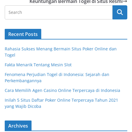
Keuntungan Bermain Togel di Situs Resmi
Recent Posts
Rahasia Sukses Menang Bermain Situs Poker Online dan
Togel
Fakta Menarik Tentang Mesin Slot
Fenomena Perjudian Togel di Indonesia: Sejarah dan
Perkembangannya
Cara Memilih Agen Casino Online Terpercaya di Indonesia
Inilah 5 Situs Daftar Poker Online Terpercaya Tahun 2021
yang Wajib Dicoba
Archives