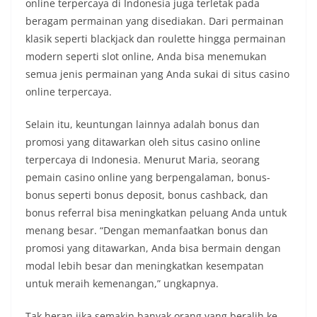
online terpercaya di Indonesia juga terletak pada
beragam permainan yang disediakan. Dari permainan
klasik seperti blackjack dan roulette hingga permainan
modern seperti slot online, Anda bisa menemukan
semua jenis permainan yang Anda sukai di situs casino
online terpercaya.
Selain itu, keuntungan lainnya adalah bonus dan
promosi yang ditawarkan oleh situs casino online
terpercaya di Indonesia. Menurut Maria, seorang
pemain casino online yang berpengalaman, bonus-
bonus seperti bonus deposit, bonus cashback, dan
bonus referral bisa meningkatkan peluang Anda untuk
menang besar. “Dengan memanfaatkan bonus dan
promosi yang ditawarkan, Anda bisa bermain dengan
modal lebih besar dan meningkatkan kesempatan
untuk meraih kemenangan,” ungkapnya.
Tak heran jika semakin banyak orang yang beralih ke