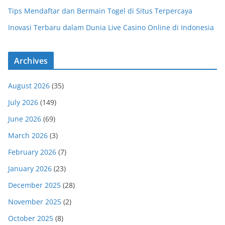
Tips Mendaftar dan Bermain Togel di Situs Terpercaya
Inovasi Terbaru dalam Dunia Live Casino Online di Indonesia
Archives
August 2026
(35)
July 2026
(149)
June 2026
(69)
March 2026
(3)
February 2026
(7)
January 2026
(23)
December 2025
(28)
November 2025
(2)
October 2025
(8)