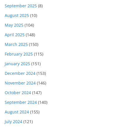
September 2025
(8)
August 2025
(10)
May 2025
(104)
April 2025
(148)
March 2025
(150)
February 2025
(115)
January 2025
(151)
December 2024
(153)
November 2024
(146)
October 2024
(147)
September 2024
(140)
August 2024
(155)
July 2024
(121)