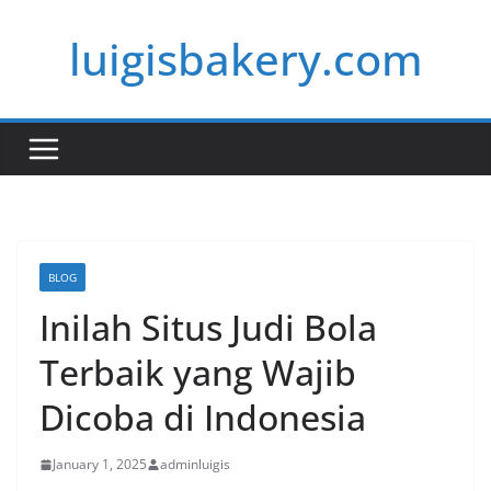
Skip
luigisbakery.com
to
content
BLOG
Inilah Situs Judi Bola
Terbaik yang Wajib
Dicoba di Indonesia
January 1, 2025
adminluigis