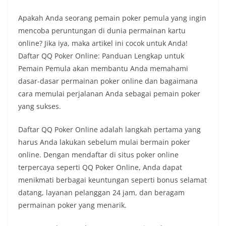
Apakah Anda seorang pemain poker pemula yang ingin
mencoba peruntungan di dunia permainan kartu
online? Jika iya, maka artikel ini cocok untuk Anda!
Daftar QQ Poker Online: Panduan Lengkap untuk
Pemain Pemula akan membantu Anda memahami
dasar-dasar permainan poker online dan bagaimana
cara memulai perjalanan Anda sebagai pemain poker
yang sukses.
Daftar QQ Poker Online adalah langkah pertama yang
harus Anda lakukan sebelum mulai bermain poker
online. Dengan mendaftar di situs poker online
terpercaya seperti QQ Poker Online, Anda dapat
menikmati berbagai keuntungan seperti bonus selamat
datang, layanan pelanggan 24 jam, dan beragam
permainan poker yang menarik.