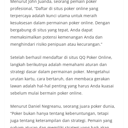
Menurut John Juanda, seorang pemain poker
profesional, “Daftar di situs poker online yang
terpercaya adalah kunci utama untuk meraih
kesuksesan dalam permainan poker online. Dengan
bergabung di situs yang tepat, Anda dapat
memaksimalkan potensi kemenangan Anda dan
menghindari risiko penipuan atau kecurangan.”
Setelah berhasil mendaftar di situs QQ Poker Online,
langkah berikutnya adalah memahami aturan dan
strategi dasar dalam permainan poker. Mengetahui
urutan kartu, cara bertaruh, dan membaca gerakan
lawan adalah hal-hal penting yang harus Anda kuasai
sebelum mulai bermain poker online.
Menurut Daniel Negreanu, seorang juara poker dunia,
“Poker bukan hanya tentang keberuntungan, tetapi
juga tentang keterampilan dan strategi. Pemain yang
paham aturan dan memiliki strategi yang baik akan