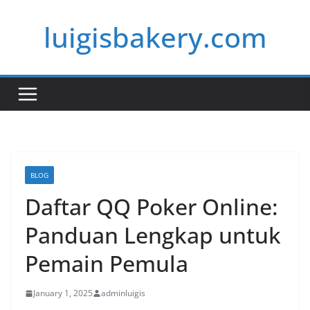
Skip
luigisbakery.com
to
content
BLOG
Daftar QQ Poker Online:
Panduan Lengkap untuk
Pemain Pemula
January 1, 2025
adminluigis