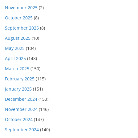
November 2025
(2)
October 2025
(8)
September 2025
(8)
August 2025
(10)
May 2025
(104)
April 2025
(148)
March 2025
(150)
February 2025
(115)
January 2025
(151)
December 2024
(153)
November 2024
(146)
October 2024
(147)
September 2024
(140)