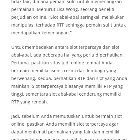
tidak fair, dimana pemain sulit untuk memenangkan
permainan. Menurut Lisa Wong, seorang peneliti
perjudian online, “Slot abal-abal seringkali melakukan
manipulasi terhadap RTP sehingga pemain sulit untuk
mendapatkan kemenangan.”
Untuk membedakan antara slot terpercaya dan slot
abal-abal, ada beberapa hal yang perlu diperhatikan.
Pertama, pastikan situs judi online tempat Anda
bermain memiliki lisensi resmi dari lembaga yang
berwenang. Kedua, perhatikan RTP dari slot yang Anda
mainkan. Slot terpercaya biasanya memiliki RTP yang
tinggi, sementara slot abal-abal cenderung memiliki
RTP yang rendah.
Jadi, sebelum Anda memutuskan untuk bermain slot
online, pastikan Anda memilih slot terpercaya agar
dapat menikmati permainan yang fair dan memiliki
peluang kemenangan yang adil. Jangan tergiur dengan