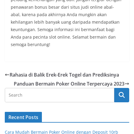
penawaran bonus besar dari situs judi online abal-
abal, karena pada akhirnya Anda mungkin akan
kehilangan lebih banyak uang daripada mendapatkan
keuntungan. Semoga informasi ini bermanfaat bagi
Anda para pecinta slot online. Selamat bermain dan
semoga beruntung!
Rahasia di Balik Erek-Erek Togel dan Prediksinya
Panduan Bermain Poker Online Terpercaya 2023
Recent Posts
Cara Mudah Bermain Poker Online dengan Deposit 10rb