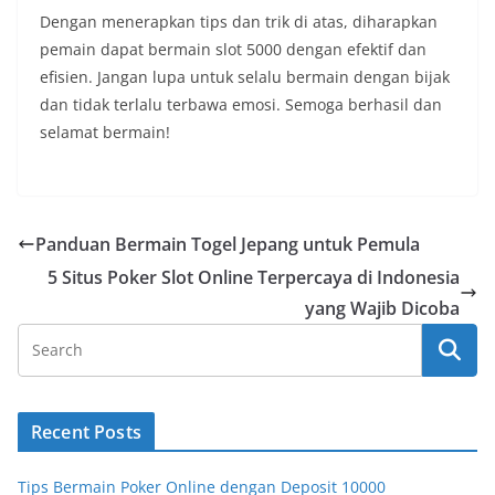
Dengan menerapkan tips dan trik di atas, diharapkan
pemain dapat bermain slot 5000 dengan efektif dan
efisien. Jangan lupa untuk selalu bermain dengan bijak
dan tidak terlalu terbawa emosi. Semoga berhasil dan
selamat bermain!
Panduan Bermain Togel Jepang untuk Pemula
5 Situs Poker Slot Online Terpercaya di Indonesia
yang Wajib Dicoba
Recent Posts
Tips Bermain Poker Online dengan Deposit 10000