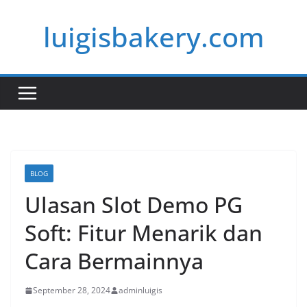
Skip
luigisbakery.com
to
content
BLOG
Ulasan Slot Demo PG
Soft: Fitur Menarik dan
Cara Bermainnya
September 28, 2024
adminluigis