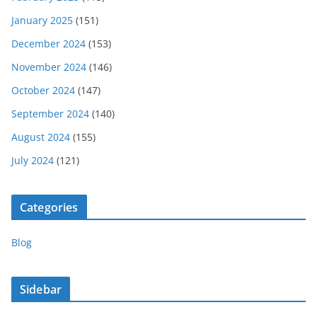
January 2025
(151)
December 2024
(153)
November 2024
(146)
October 2024
(147)
September 2024
(140)
August 2024
(155)
July 2024
(121)
Categories
Blog
Sidebar