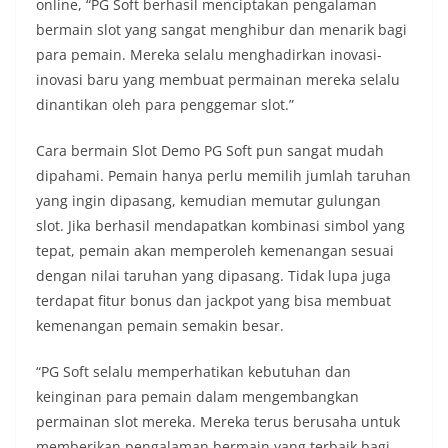
online, “PG Soft berhasil menciptakan pengalaman
bermain slot yang sangat menghibur dan menarik bagi
para pemain. Mereka selalu menghadirkan inovasi-
inovasi baru yang membuat permainan mereka selalu
dinantikan oleh para penggemar slot.”
Cara bermain Slot Demo PG Soft pun sangat mudah
dipahami. Pemain hanya perlu memilih jumlah taruhan
yang ingin dipasang, kemudian memutar gulungan
slot. Jika berhasil mendapatkan kombinasi simbol yang
tepat, pemain akan memperoleh kemenangan sesuai
dengan nilai taruhan yang dipasang. Tidak lupa juga
terdapat fitur bonus dan jackpot yang bisa membuat
kemenangan pemain semakin besar.
“PG Soft selalu memperhatikan kebutuhan dan
keinginan para pemain dalam mengembangkan
permainan slot mereka. Mereka terus berusaha untuk
memberikan pengalaman bermain yang terbaik bagi