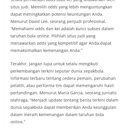
situs judi. Memilih odds yang lebih menguntungkan
dapat meningkatkan potensi keuntungan Anda.
Menurut David Lee, seorang penjudi profesional,
“Memahami odds dan kei adalah kunci sukses dalam
taruhan bola online. Pilihlah situs judi yang
menawarkan odds yang kompetitif agar Anda dapat
memaksimalkan kemenangan Anda.”
Terakhir, jangan lupa untuk selalu mengikuti
perkembangan terkini seputar dunia sepakbola.
Informasi terbaru tentang cedera pemain, perubahan
pelatih, atau performa tim dapat memengaruhi hasil
pertandingan. Menurut Maria Garcia, seorang jurnalis
olahraga, “Menjadi update tentang berita terkini dalam
dunia sepakbola dapat memberikan Anda keunggulan
dalam meraih kemenangan dalam taruhan bola
online.”