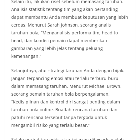
Selain itu, lakukan riset sebelum memasang taruhan.
Analisis statistik tentang tim yang akan bertanding
dapat membantu Anda membuat keputusan yang lebih
cerdas. Menurut Sarah Johnson, seorang analis
taruhan bola, “Menganalisis performa tim, head to
head, dan kondisi pemain dapat memberikan
gambaran yang lebih jelas tentang peluang
kemenangan.”
Selanjutnya, atur strategi taruhan Anda dengan bijak.
Jangan terpancing emosi atau terlalu terburu-buru
dalam memasang taruhan. Menurut Michael Brown,
seorang pemain taruhan bola berpengalaman,
“Kedisiplinan dan kontrol diri sangat penting dalam
taruhan bola online. Buatlah rencana taruhan dan
patuhi rencana tersebut tanpa tergoda untuk
mengambil risiko yang terlalu besar.”
Selalu perhatikan odds atau kei yang ditawarkan oleh