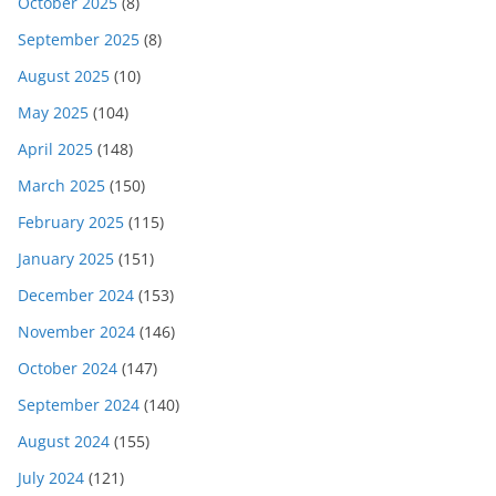
October 2025
(8)
September 2025
(8)
August 2025
(10)
May 2025
(104)
April 2025
(148)
March 2025
(150)
February 2025
(115)
January 2025
(151)
December 2024
(153)
November 2024
(146)
October 2024
(147)
September 2024
(140)
August 2024
(155)
July 2024
(121)