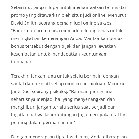
Selain itu, jangan lupa untuk memanfaatkan bonus dan
promo yang ditawarkan oleh situs judi online. Menurut
David Smith, seorang pemain judi online sukses,
“Bonus dan promo bisa menjadi peluang emas untuk
meningkatkan kemenangan Anda. Manfaatkan bonus-
bonus tersebut dengan bijak dan jangan lewatkan
kesempatan untuk mendapatkan keuntungan
tambahan.”
Terakhir, jangan lupa untuk selalu bermain dengan
santai dan nikmati setiap momen permainan. Menurut
Jane Doe, seorang psikolog, “Bermain judi online
seharusnya menjadi hal yang menyenangkan dan
menghibur. Jangan terlalu serius saat berjudi dan
ingatlah bahwa keberuntungan juga merupakan faktor
penting dalam permainan ini.”
Dengan menerapkan tips-tips di atas, Anda diharapkan