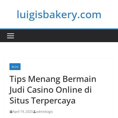
Skip
luigisbakery.com
to
content
BLOG
Tips Menang Bermain
Judi Casino Online di
Situs Terpercaya
April 19, 2025
adminluigis