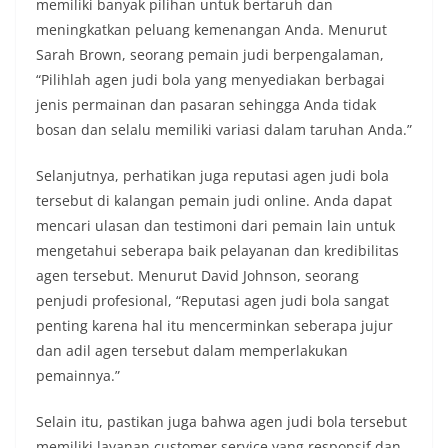
memiliki banyak pilihan untuk bertaruh dan
meningkatkan peluang kemenangan Anda. Menurut
Sarah Brown, seorang pemain judi berpengalaman,
“Pilihlah agen judi bola yang menyediakan berbagai
jenis permainan dan pasaran sehingga Anda tidak
bosan dan selalu memiliki variasi dalam taruhan Anda.”
Selanjutnya, perhatikan juga reputasi agen judi bola
tersebut di kalangan pemain judi online. Anda dapat
mencari ulasan dan testimoni dari pemain lain untuk
mengetahui seberapa baik pelayanan dan kredibilitas
agen tersebut. Menurut David Johnson, seorang
penjudi profesional, “Reputasi agen judi bola sangat
penting karena hal itu mencerminkan seberapa jujur
dan adil agen tersebut dalam memperlakukan
pemainnya.”
Selain itu, pastikan juga bahwa agen judi bola tersebut
memiliki layanan customer service yang responsif dan