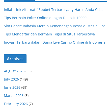
Inilah Link Alternatif Sbobet Terbaru yang Harus Anda Coba
Tips Bermain Poker Online dengan Deposit 10000
Slot Gacor: Rahasia Meraih Kemenangan Besar di Mesin Slot
Tips Mendaftar dan Bermain Togel di Situs Terpercaya
Inovasi Terbaru dalam Dunia Live Casino Online di Indonesia
Archives
August 2026
(35)
July 2026
(149)
June 2026
(69)
March 2026
(3)
February 2026
(7)