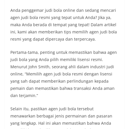
Anda penggemar judi bola online dan sedang mencari
agen judi bola resmi yang tepat untuk Anda? Jika ya,
maka Anda berada di tempat yang tepat! Dalam artikel
ini, kami akan memberikan tips memilih agen judi bola
resmi yang dapat dipercaya dan terpercaya.
Pertama-tama, penting untuk memastikan bahwa agen
judi bola yang Anda pilih memiliki lisensi resmi.
Menurut John Smith, seorang ahli dalam industri judi
online, “Memilih agen judi bola resmi dengan lisensi
yang sah dapat memberikan perlindungan kepada
pemain dan memastikan bahwa transaksi Anda aman
dan terjamin.”
Selain itu, pastikan agen judi bola tersebut
menawarkan berbagai jenis permainan dan pasaran
yang lengkap. Hal ini akan memastikan bahwa Anda