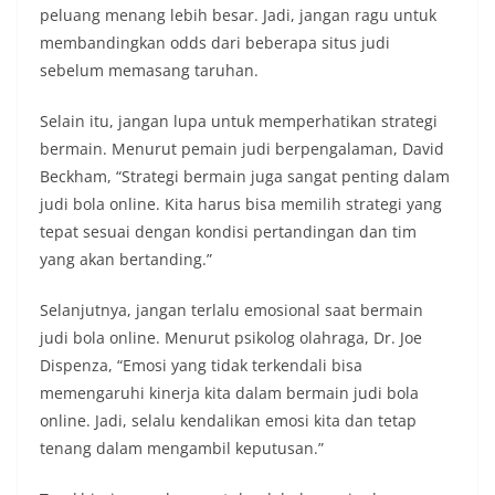
peluang menang lebih besar. Jadi, jangan ragu untuk
membandingkan odds dari beberapa situs judi
sebelum memasang taruhan.
Selain itu, jangan lupa untuk memperhatikan strategi
bermain. Menurut pemain judi berpengalaman, David
Beckham, “Strategi bermain juga sangat penting dalam
judi bola online. Kita harus bisa memilih strategi yang
tepat sesuai dengan kondisi pertandingan dan tim
yang akan bertanding.”
Selanjutnya, jangan terlalu emosional saat bermain
judi bola online. Menurut psikolog olahraga, Dr. Joe
Dispenza, “Emosi yang tidak terkendali bisa
memengaruhi kinerja kita dalam bermain judi bola
online. Jadi, selalu kendalikan emosi kita dan tetap
tenang dalam mengambil keputusan.”