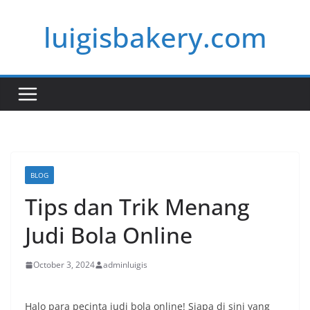
Skip
luigisbakery.com
to
content
BLOG
Tips dan Trik Menang
Judi Bola Online
October 3, 2024
adminluigis
Halo para pecinta judi bola online! Siapa di sini yang