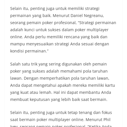
Selain itu, penting juga untuk memiliki strategi
permainan yang baik. Menurut Daniel Negreanu,
seorang pemain poker profesional, “Strategi permainan
adalah kunci untuk sukses dalam poker multiplayer
online. Anda perlu memiliki rencana yang baik dan
mampu menyesuaikan strategi Anda sesuai dengan
kondisi permainan.”
Salah satu trik yang sering digunakan oleh pemain
poker yang sukses adalah memahami pola taruhan
lawan. Dengan memperhatikan pola taruhan lawan,
Anda dapat mengetahui apakah mereka memiliki kartu
yang kuat atau lemah. Hal ini dapat membantu Anda
membuat keputusan yang lebih baik saat bermain.
Selain itu, penting juga untuk tetap tenang dan fokus
saat bermain poker multiplayer online. Menurut Phil
Ivey, seorang pemain poker profesional, “Ketika Anda