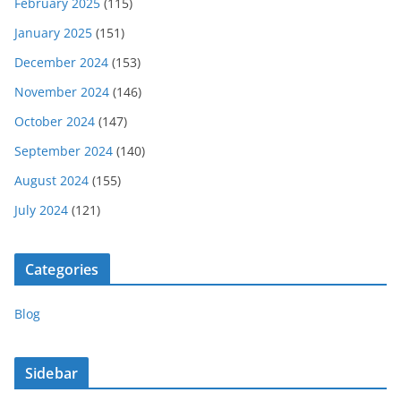
February 2025
(115)
January 2025
(151)
December 2024
(153)
November 2024
(146)
October 2024
(147)
September 2024
(140)
August 2024
(155)
July 2024
(121)
Categories
Blog
Sidebar