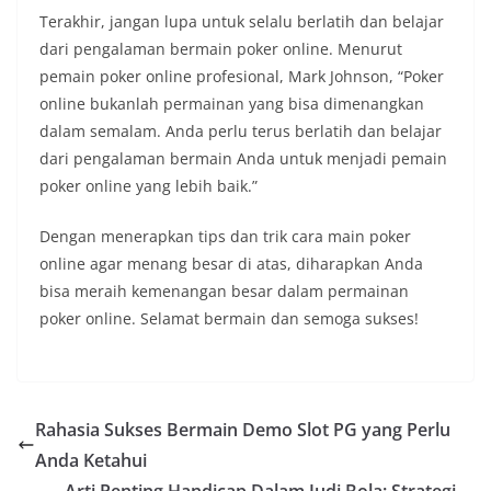
Terakhir, jangan lupa untuk selalu berlatih dan belajar
dari pengalaman bermain poker online. Menurut
pemain poker online profesional, Mark Johnson, “Poker
online bukanlah permainan yang bisa dimenangkan
dalam semalam. Anda perlu terus berlatih dan belajar
dari pengalaman bermain Anda untuk menjadi pemain
poker online yang lebih baik.”
Dengan menerapkan tips dan trik cara main poker
online agar menang besar di atas, diharapkan Anda
bisa meraih kemenangan besar dalam permainan
poker online. Selamat bermain dan semoga sukses!
Rahasia Sukses Bermain Demo Slot PG yang Perlu
Anda Ketahui