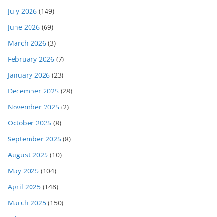
July 2026
(149)
June 2026
(69)
March 2026
(3)
February 2026
(7)
January 2026
(23)
December 2025
(28)
November 2025
(2)
October 2025
(8)
September 2025
(8)
August 2025
(10)
May 2025
(104)
April 2025
(148)
March 2025
(150)