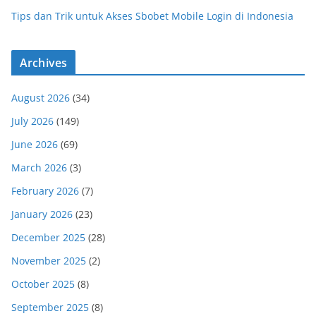
Tips dan Trik untuk Akses Sbobet Mobile Login di Indonesia
Archives
August 2026
(34)
July 2026
(149)
June 2026
(69)
March 2026
(3)
February 2026
(7)
January 2026
(23)
December 2025
(28)
November 2025
(2)
October 2025
(8)
September 2025
(8)