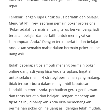
tepat.
Terakhir, jangan lupa untuk terus berlatih dan belajar.
Menurut Phil Ivey, seorang pemain poker profesional,
“Poker adalah permainan yang terus berkembang, jadi
teruslah belajar dan berlatih untuk meningkatkan
kemampuan Anda.” Dengan terus berlatih dan belajar,
Anda akan semakin mahir dalam bermain poker online
uang asli.
Itulah beberapa tips ampuh menang bermain poker
online uang asli yang bisa Anda terapkan. Ingatlah
untuk selalu memiliki strategi permainan yang matang,
tidak terburu-buru dalam mengambil keputusan,
kendalikan emosi Anda, perhatikan gerak-gerik lawan,
dan terus berlatih dan belajar. Dengan menerapkan
tips-tips ini, diharapkan Anda bisa memenangkan
permainan poker online uang asli dengan lebih mudah.