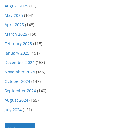
August 2025
(10)
May 2025
(104)
April 2025
(148)
March 2025
(150)
February 2025
(115)
January 2025
(151)
December 2024
(153)
November 2024
(146)
October 2024
(147)
September 2024
(140)
August 2024
(155)
July 2024
(121)