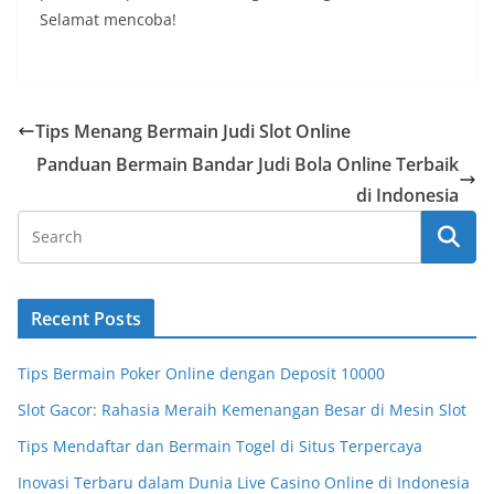
Selamat mencoba!
Tips Menang Bermain Judi Slot Online
Panduan Bermain Bandar Judi Bola Online Terbaik
di Indonesia
Recent Posts
Tips Bermain Poker Online dengan Deposit 10000
Slot Gacor: Rahasia Meraih Kemenangan Besar di Mesin Slot
Tips Mendaftar dan Bermain Togel di Situs Terpercaya
Inovasi Terbaru dalam Dunia Live Casino Online di Indonesia