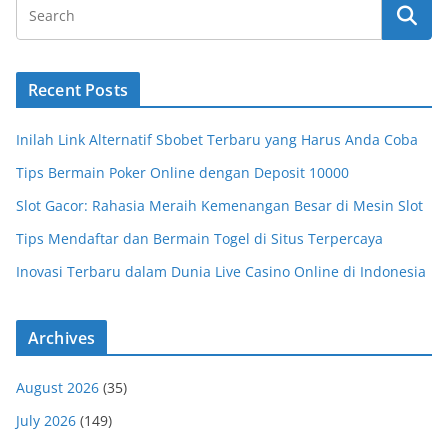
Recent Posts
Inilah Link Alternatif Sbobet Terbaru yang Harus Anda Coba
Tips Bermain Poker Online dengan Deposit 10000
Slot Gacor: Rahasia Meraih Kemenangan Besar di Mesin Slot
Tips Mendaftar dan Bermain Togel di Situs Terpercaya
Inovasi Terbaru dalam Dunia Live Casino Online di Indonesia
Archives
August 2026
(35)
July 2026
(149)