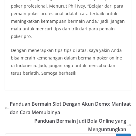
poker profesional. Menurut Phil Ivey, “Belajar dari para
pemain poker profesional adalah cara terbaik untuk
meningkatkan kemampuan bermain Anda.” Jadi, jangan
malu untuk mencari tips dan trik dari para pemain
poker pro.
Dengan menerapkan tips-tips di atas, saya yakin Anda
bisa meraih kemenangan dalam bermain poker online
di Indonesia. Jadi, jangan ragu untuk mencoba dan
terus berlatih. Semoga berhasil!
Panduan Bermain Slot Dengan Akun Demo: Manfaat
dan Cara Memulainya
Panduan Bermain Judi Bola Online yang
Menguntungkan