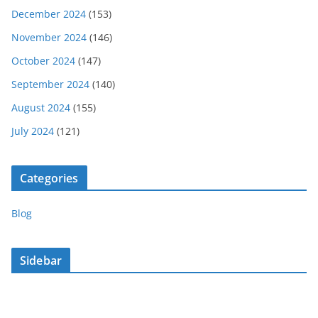
December 2024
(153)
November 2024
(146)
October 2024
(147)
September 2024
(140)
August 2024
(155)
July 2024
(121)
Categories
Blog
Sidebar