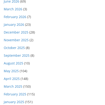
June 2026
(69)
March 2026
(3)
February 2026
(7)
January 2026
(23)
December 2025
(28)
November 2025
(2)
October 2025
(8)
September 2025
(8)
August 2025
(10)
May 2025
(104)
April 2025
(148)
March 2025
(150)
February 2025
(115)
January 2025
(151)