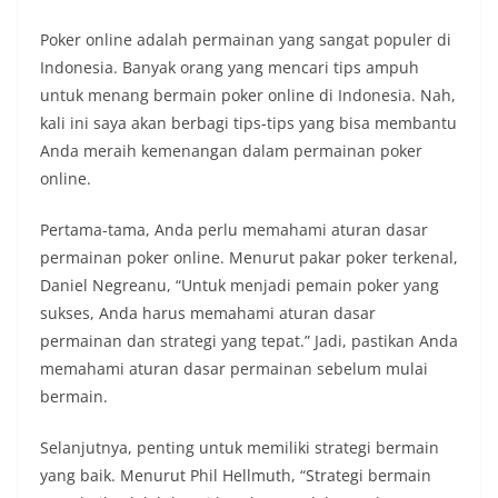
Poker online adalah permainan yang sangat populer di
Indonesia. Banyak orang yang mencari tips ampuh
untuk menang bermain poker online di Indonesia. Nah,
kali ini saya akan berbagi tips-tips yang bisa membantu
Anda meraih kemenangan dalam permainan poker
online.
Pertama-tama, Anda perlu memahami aturan dasar
permainan poker online. Menurut pakar poker terkenal,
Daniel Negreanu, “Untuk menjadi pemain poker yang
sukses, Anda harus memahami aturan dasar
permainan dan strategi yang tepat.” Jadi, pastikan Anda
memahami aturan dasar permainan sebelum mulai
bermain.
Selanjutnya, penting untuk memiliki strategi bermain
yang baik. Menurut Phil Hellmuth, “Strategi bermain