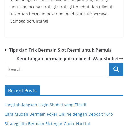
untuk mencoba strategi-strategi tersebut dan nikmati
keseruan bermain poker online di situs terpercaya.
Semoga beruntung!
Tips dan Trik Bermain Slot Resmi untuk Pemula
Keuntungan bermain judi online di Wap Sbobet
Recent Posts
Langkah-langkah Login Sbobet yang Efektif
Cara Mudah Bermain Poker Online dengan Deposit 10rb
Strategi Jitu Bermain Slot Agar Gacor Hari Ini