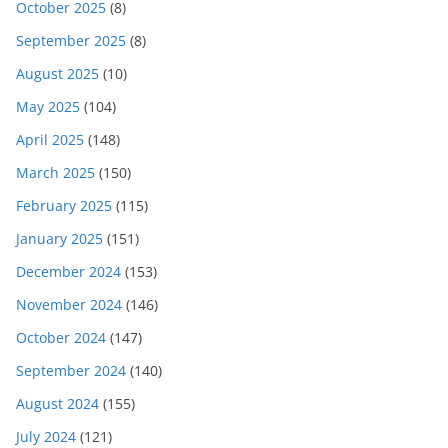
October 2025
(8)
September 2025
(8)
August 2025
(10)
May 2025
(104)
April 2025
(148)
March 2025
(150)
February 2025
(115)
January 2025
(151)
December 2024
(153)
November 2024
(146)
October 2024
(147)
September 2024
(140)
August 2024
(155)
July 2024
(121)