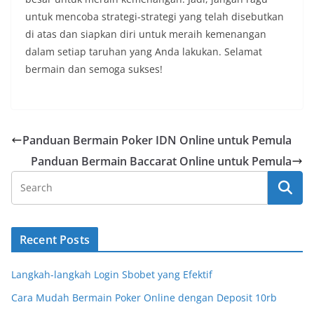
untuk mencoba strategi-strategi yang telah disebutkan
di atas dan siapkan diri untuk meraih kemenangan
dalam setiap taruhan yang Anda lakukan. Selamat
bermain dan semoga sukses!
Panduan Bermain Poker IDN Online untuk Pemula
Panduan Bermain Baccarat Online untuk Pemula
Recent Posts
Langkah-langkah Login Sbobet yang Efektif
Cara Mudah Bermain Poker Online dengan Deposit 10rb