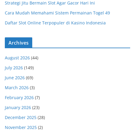
Strategi Jitu Bermain Slot Agar Gacor Hari Ini
Cara Mudah Memahami Sistem Permainan Togel 49
Daftar Slot Online Terpopuler di Kasino Indonesia
Archives
August 2026
(44)
July 2026
(149)
June 2026
(69)
March 2026
(3)
February 2026
(7)
January 2026
(23)
December 2025
(28)
November 2025
(2)