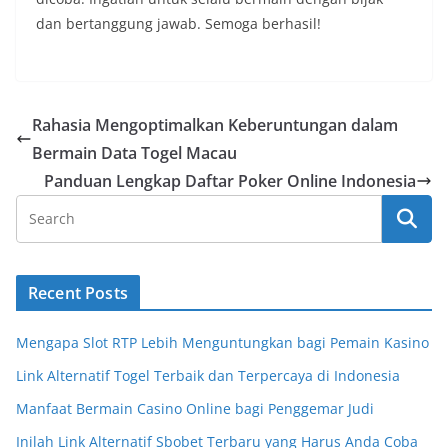
dan bertanggung jawab. Semoga berhasil!
Rahasia Mengoptimalkan Keberuntungan dalam
Bermain Data Togel Macau
Panduan Lengkap Daftar Poker Online Indonesia
Recent Posts
Mengapa Slot RTP Lebih Menguntungkan bagi Pemain Kasino
Link Alternatif Togel Terbaik dan Terpercaya di Indonesia
Manfaat Bermain Casino Online bagi Penggemar Judi
Inilah Link Alternatif Sbobet Terbaru yang Harus Anda Coba