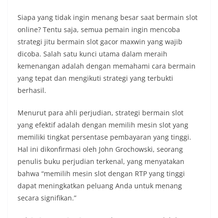
Siapa yang tidak ingin menang besar saat bermain slot
online? Tentu saja, semua pemain ingin mencoba
strategi jitu bermain slot gacor maxwin yang wajib
dicoba. Salah satu kunci utama dalam meraih
kemenangan adalah dengan memahami cara bermain
yang tepat dan mengikuti strategi yang terbukti
berhasil.
Menurut para ahli perjudian, strategi bermain slot
yang efektif adalah dengan memilih mesin slot yang
memiliki tingkat persentase pembayaran yang tinggi.
Hal ini dikonfirmasi oleh John Grochowski, seorang
penulis buku perjudian terkenal, yang menyatakan
bahwa “memilih mesin slot dengan RTP yang tinggi
dapat meningkatkan peluang Anda untuk menang
secara signifikan.”