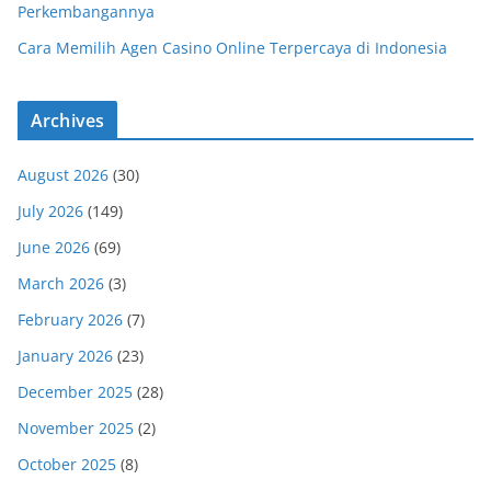
Perkembangannya
Cara Memilih Agen Casino Online Terpercaya di Indonesia
Archives
August 2026
(30)
July 2026
(149)
June 2026
(69)
March 2026
(3)
February 2026
(7)
January 2026
(23)
December 2025
(28)
November 2025
(2)
October 2025
(8)