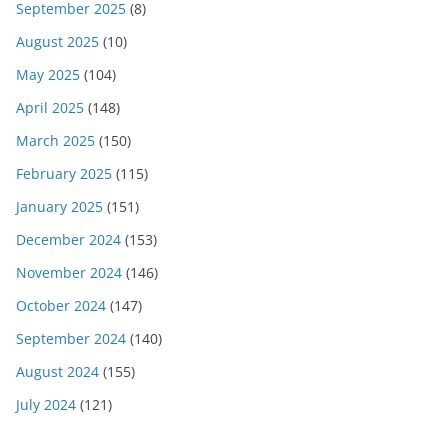
September 2025
(8)
August 2025
(10)
May 2025
(104)
April 2025
(148)
March 2025
(150)
February 2025
(115)
January 2025
(151)
December 2024
(153)
November 2024
(146)
October 2024
(147)
September 2024
(140)
August 2024
(155)
July 2024
(121)