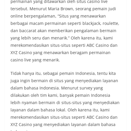
permainan yang ditawarkan oleh situs casino live
tersebut. Menurut Maria Brown, seorang pemain judi
online berpengalaman, “Situs yang menawarkan
berbagai macam permainan seperti blackjack, roulette,
dan baccarat akan memberikan pengalaman bermain
yang lebih seru dan menarik.” Oleh karena itu, kami
merekomendasikan situs-situs seperti ABC Casino dan
XYZ Casino yang menawarkan beragam permainan
casino live yang menarik.
Tidak hanya itu, sebagai pemain Indonesia, tentu kita
juga ingin bermain di situs yang menyediakan layanan
dalam bahasa Indonesia. Menurut survey yang
dilakukan oleh tim kami, banyak pemain Indonesia
lebih nyaman bermain di situs-situs yang menyediakan
layanan dalam bahasa lokal. Oleh karena itu, kami
merekomendasikan situs-situs seperti ABC Casino dan
XYZ Casino yang menyediakan layanan dalam bahasa