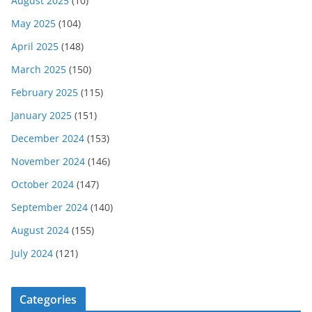
August 2025
(10)
May 2025
(104)
April 2025
(148)
March 2025
(150)
February 2025
(115)
January 2025
(151)
December 2024
(153)
November 2024
(146)
October 2024
(147)
September 2024
(140)
August 2024
(155)
July 2024
(121)
Categories