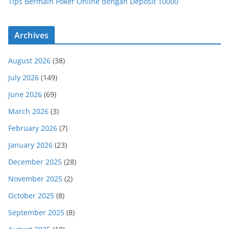
Tips Bermain Poker Online dengan Deposit 10000
Archives
August 2026
(38)
July 2026
(149)
June 2026
(69)
March 2026
(3)
February 2026
(7)
January 2026
(23)
December 2025
(28)
November 2025
(2)
October 2025
(8)
September 2025
(8)