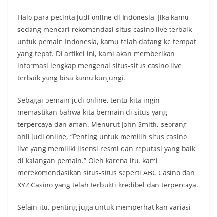
Halo para pecinta judi online di Indonesia! Jika kamu
sedang mencari rekomendasi situs casino live terbaik
untuk pemain Indonesia, kamu telah datang ke tempat
yang tepat. Di artikel ini, kami akan memberikan
informasi lengkap mengenai situs-situs casino live
terbaik yang bisa kamu kunjungi.
Sebagai pemain judi online, tentu kita ingin
memastikan bahwa kita bermain di situs yang
terpercaya dan aman. Menurut John Smith, seorang
ahli judi online, “Penting untuk memilih situs casino
live yang memiliki lisensi resmi dan reputasi yang baik
di kalangan pemain.” Oleh karena itu, kami
merekomendasikan situs-situs seperti ABC Casino dan
XYZ Casino yang telah terbukti kredibel dan terpercaya.
Selain itu, penting juga untuk memperhatikan variasi