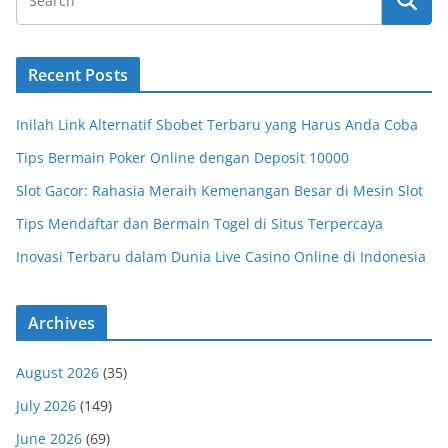
Recent Posts
Inilah Link Alternatif Sbobet Terbaru yang Harus Anda Coba
Tips Bermain Poker Online dengan Deposit 10000
Slot Gacor: Rahasia Meraih Kemenangan Besar di Mesin Slot
Tips Mendaftar dan Bermain Togel di Situs Terpercaya
Inovasi Terbaru dalam Dunia Live Casino Online di Indonesia
Archives
August 2026
(35)
July 2026
(149)
June 2026
(69)