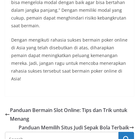
bisa mengelola modal dengan baik agar bisa bertahan
dalam jangka panjang.” Dengan memiliki modal yang
cukup, pemain dapat menghindari risiko kebangkrutan
saat bermain.
Dengan mengikuti rahasia sukses bermain poker online
di Asia yang telah disebutkan di atas, diharapkan
pemain dapat meningkatkan peluang kemenangan
mereka. Jadi, jangan ragu untuk mencoba menerapkan
rahasia sukses tersebut saat bermain poker online di
Asia!
Panduan Bermain Slot Online: Tips dan Trik untuk
Menang
Panduan Memilih Situs Judi Sepak Bola Terbaik