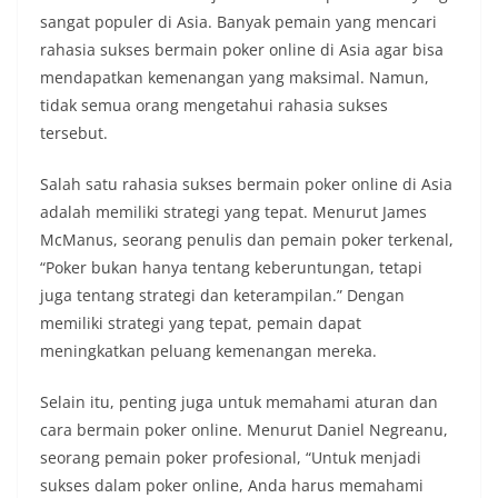
sangat populer di Asia. Banyak pemain yang mencari
rahasia sukses bermain poker online di Asia agar bisa
mendapatkan kemenangan yang maksimal. Namun,
tidak semua orang mengetahui rahasia sukses
tersebut.
Salah satu rahasia sukses bermain poker online di Asia
adalah memiliki strategi yang tepat. Menurut James
McManus, seorang penulis dan pemain poker terkenal,
“Poker bukan hanya tentang keberuntungan, tetapi
juga tentang strategi dan keterampilan.” Dengan
memiliki strategi yang tepat, pemain dapat
meningkatkan peluang kemenangan mereka.
Selain itu, penting juga untuk memahami aturan dan
cara bermain poker online. Menurut Daniel Negreanu,
seorang pemain poker profesional, “Untuk menjadi
sukses dalam poker online, Anda harus memahami