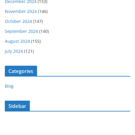
December 2024
(153)
November 2024
(146)
October 2024
(147)
September 2024
(140)
August 2024
(155)
July 2024
(121)
Categories
Blog
Sidebar