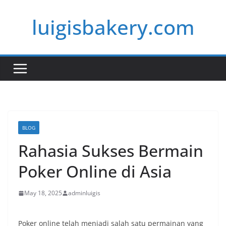
Skip
luigisbakery.com
to
content
BLOG
Rahasia Sukses Bermain
Poker Online di Asia
May 18, 2025
adminluigis
Poker online telah menjadi salah satu permainan yang