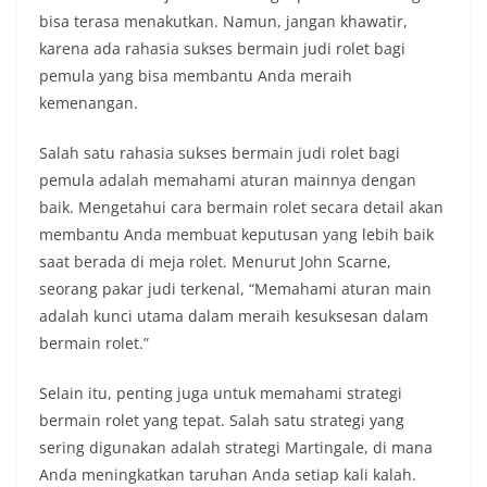
bisa terasa menakutkan. Namun, jangan khawatir,
karena ada rahasia sukses bermain judi rolet bagi
pemula yang bisa membantu Anda meraih
kemenangan.
Salah satu rahasia sukses bermain judi rolet bagi
pemula adalah memahami aturan mainnya dengan
baik. Mengetahui cara bermain rolet secara detail akan
membantu Anda membuat keputusan yang lebih baik
saat berada di meja rolet. Menurut John Scarne,
seorang pakar judi terkenal, “Memahami aturan main
adalah kunci utama dalam meraih kesuksesan dalam
bermain rolet.”
Selain itu, penting juga untuk memahami strategi
bermain rolet yang tepat. Salah satu strategi yang
sering digunakan adalah strategi Martingale, di mana
Anda meningkatkan taruhan Anda setiap kali kalah.