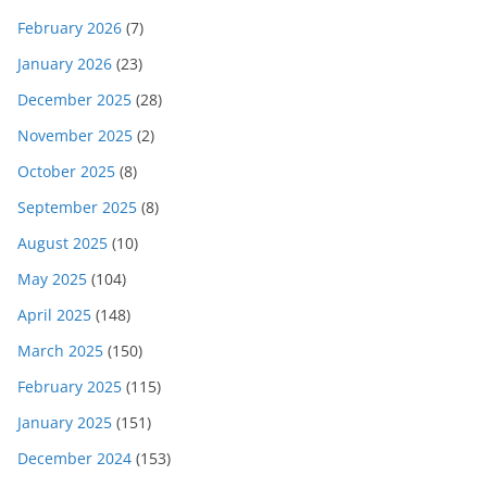
February 2026
(7)
January 2026
(23)
December 2025
(28)
November 2025
(2)
October 2025
(8)
September 2025
(8)
August 2025
(10)
May 2025
(104)
April 2025
(148)
March 2025
(150)
February 2025
(115)
January 2025
(151)
December 2024
(153)