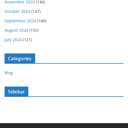
November 2024
(146)
October 2024
(147)
September 2024
(140)
August 2024
(155)
July 2024
(121)
Categories
Blog
Sidebar