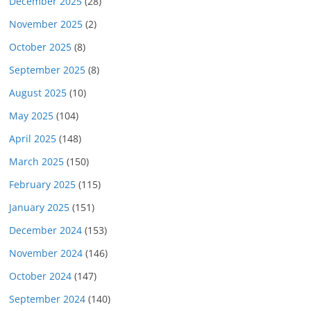
December 2025
(28)
November 2025
(2)
October 2025
(8)
September 2025
(8)
August 2025
(10)
May 2025
(104)
April 2025
(148)
March 2025
(150)
February 2025
(115)
January 2025
(151)
December 2024
(153)
November 2024
(146)
October 2024
(147)
September 2024
(140)