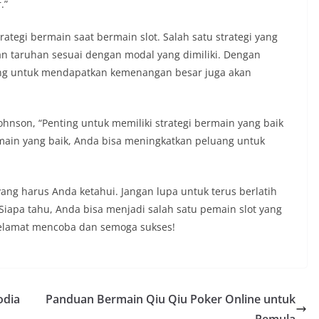
.”
rategi bermain saat bermain slot. Salah satu strategi yang
n taruhan sesuai dengan modal yang dimiliki. Dengan
ang untuk mendapatkan kemenangan besar juga akan
ohnson, “Penting untuk memiliki strategi bermain yang baik
rmain yang baik, Anda bisa meningkatkan peluang untuk
i yang harus Anda ketahui. Jangan lupa untuk terus berlatih
apa tahu, Anda bisa menjadi salah satu pemain slot yang
elamat mencoba dan semoga sukses!
odia
Panduan Bermain Qiu Qiu Poker Online untuk