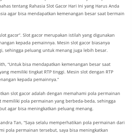
bahas tentang Rahasia Slot Gacor Hari Ini yang Harus Anda
hasia agar bisa mendapatkan kemenangan besar saat bermain
slot gacor”. Slot gacor merupakan istilah yang digunakan
nangan kepada pemainnya. Mesin slot gacor biasanya
nggi, sehingga peluang untuk menang juga lebih besar.
mith, “Untuk bisa mendapatkan kemenangan besar saat
yang memiliki tingkat RTP tinggi. Mesin slot dengan RTP
menangan kepada pemainnya.”
apatkan slot gacor adalah dengan memahami pola permainan
ot memiliki pola permainan yang berbeda-beda, sehingga
but agar bisa meningkatkan peluang menang.
andra Tan, “Saya selalu memperhatikan pola permainan dari
i pola permainan tersebut, saya bisa meningkatkan