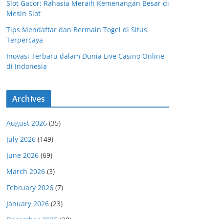
Slot Gacor: Rahasia Meraih Kemenangan Besar di
Mesin Slot
Tips Mendaftar dan Bermain Togel di Situs
Terpercaya
Inovasi Terbaru dalam Dunia Live Casino Online
di Indonesia
Archives
August 2026
(35)
July 2026
(149)
June 2026
(69)
March 2026
(3)
February 2026
(7)
January 2026
(23)