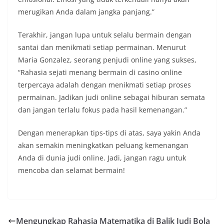
merugikan Anda dalam jangka panjang.”
Terakhir, jangan lupa untuk selalu bermain dengan
santai dan menikmati setiap permainan. Menurut
Maria Gonzalez, seorang penjudi online yang sukses,
“Rahasia sejati menang bermain di casino online
terpercaya adalah dengan menikmati setiap proses
permainan. Jadikan judi online sebagai hiburan semata
dan jangan terlalu fokus pada hasil kemenangan.”
Dengan menerapkan tips-tips di atas, saya yakin Anda
akan semakin meningkatkan peluang kemenangan
Anda di dunia judi online. Jadi, jangan ragu untuk
mencoba dan selamat bermain!
Mengungkap Rahasia Matematika di Balik Judi Bola