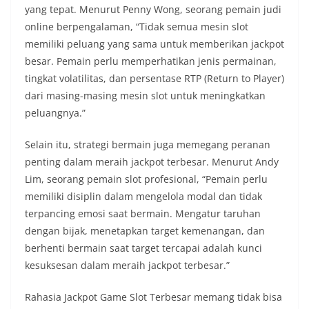
yang tepat. Menurut Penny Wong, seorang pemain judi
online berpengalaman, “Tidak semua mesin slot
memiliki peluang yang sama untuk memberikan jackpot
besar. Pemain perlu memperhatikan jenis permainan,
tingkat volatilitas, dan persentase RTP (Return to Player)
dari masing-masing mesin slot untuk meningkatkan
peluangnya.”
Selain itu, strategi bermain juga memegang peranan
penting dalam meraih jackpot terbesar. Menurut Andy
Lim, seorang pemain slot profesional, “Pemain perlu
memiliki disiplin dalam mengelola modal dan tidak
terpancing emosi saat bermain. Mengatur taruhan
dengan bijak, menetapkan target kemenangan, dan
berhenti bermain saat target tercapai adalah kunci
kesuksesan dalam meraih jackpot terbesar.”
Rahasia Jackpot Game Slot Terbesar memang tidak bisa