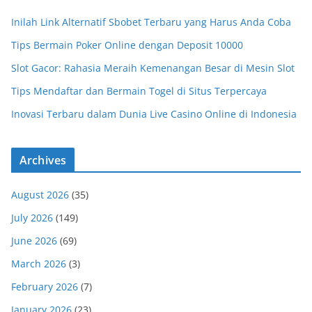
Inilah Link Alternatif Sbobet Terbaru yang Harus Anda Coba
Tips Bermain Poker Online dengan Deposit 10000
Slot Gacor: Rahasia Meraih Kemenangan Besar di Mesin Slot
Tips Mendaftar dan Bermain Togel di Situs Terpercaya
Inovasi Terbaru dalam Dunia Live Casino Online di Indonesia
Archives
August 2026
(35)
July 2026
(149)
June 2026
(69)
March 2026
(3)
February 2026
(7)
January 2026
(23)