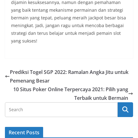
dijamin kesuksesannya, namun dengan pemahaman
yang baik tentang mekanisme permainan dan strategi
bermain yang tepat, peluang meraih jackpot besar bisa
meningkat. Jadi, jangan ragu untuk mencoba berbagai
strategi dan terus belajar untuk menjadi pemain slot
yang sukses!
Prediksi Togel SGP 2022: Ramalan Angka Jitu untuk
Pemenang Besar
10 Situs Poker Online Terpercaya 2021: Pilih yang
Terbaik untuk Bermain
Recent Posts