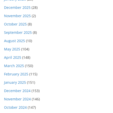
December 2025
(28)
November 2025
(2)
October 2025
(8)
September 2025
(8)
August 2025
(10)
May 2025
(104)
April 2025
(148)
March 2025
(150)
February 2025
(115)
January 2025
(151)
December 2024
(153)
November 2024
(146)
October 2024
(147)