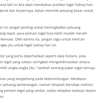
ena kali ini kita akan membahas prediksi togel Sidney hari
urat dan terpercaya, kalian memiliki peluang besar untuk
hari ini sangat penting untuk meningkatkan peluang
ng tepat, para pemain togel bisa lebih mudah meraih
rkemuka. Oleh karena itu, jangan ragu untuk mencari
ka jitu untuk togel Sidney hari ini.
r yang perlu diperhatikan seperti data historis, pola
ain togel yang sukses seringkali mengombinasikan antara
ilih angka-angka jitu,” tambah seorang pakar togel lainnya.
inan yang bergantung pada keberuntungan. Meskipun
ar peluang kemenangan, namun tetaplah bersikap realistis
ang pemain togel yang cerdas, selalu tetapkan batasan dalam
si.