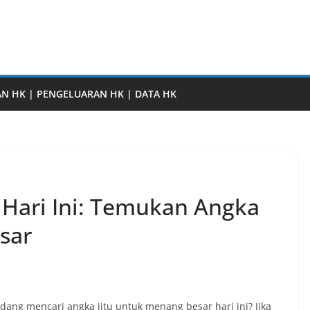
AN HK | PENGELUARAN HK | DATA HK
y Hari Ini: Temukan Angka
sar
edang mencari angka jitu untuk menang besar hari ini? Jika