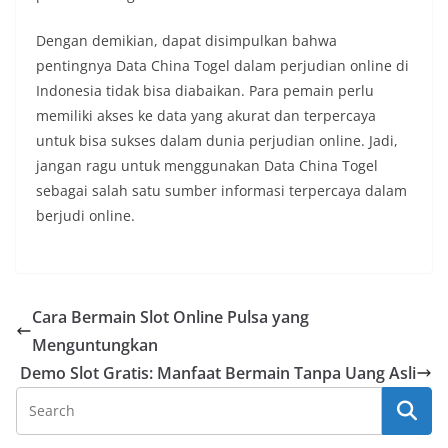
Dengan demikian, dapat disimpulkan bahwa
pentingnya Data China Togel dalam perjudian online di
Indonesia tidak bisa diabaikan. Para pemain perlu
memiliki akses ke data yang akurat dan terpercaya
untuk bisa sukses dalam dunia perjudian online. Jadi,
jangan ragu untuk menggunakan Data China Togel
sebagai salah satu sumber informasi terpercaya dalam
berjudi online.
Cara Bermain Slot Online Pulsa yang
Menguntungkan
Demo Slot Gratis: Manfaat Bermain Tanpa Uang Asli