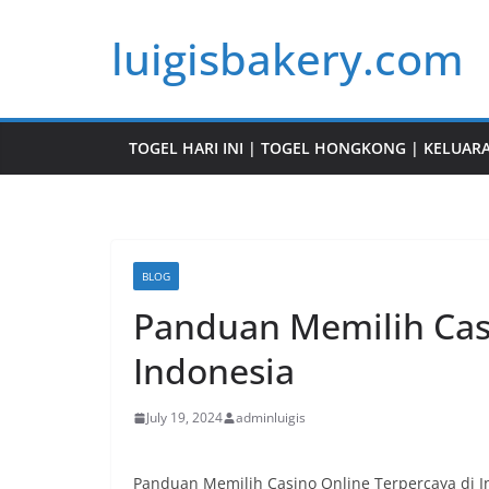
Skip
luigisbakery.com
to
content
TOGEL HARI INI | TOGEL HONGKONG | KELUAR
BLOG
Panduan Memilih Casi
Indonesia
July 19, 2024
adminluigis
Panduan Memilih Casino Online Terpercaya di I