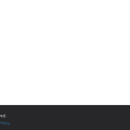
ved.
ress
.