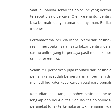
Saat ini, banyak sekali casino online yang berm
tersebut bisa dipercaya. Oleh karena itu, pentin
bisa bermain dengan aman dan nyaman. Berikut 
Indonesia.
Pertama-tama, periksa lisensi resmi dari casino 
resmi merupakan salah satu faktor penting da
casino online yang terpercaya pasti memiliki li
online terkemuka.
Selain itu, perhatikan juga reputasi dari casino 
pemain yang sudah berpengalaman bermain di ca
menjadi indikator kepercayaan bagi para pemain
Kemudian, pastikan juga bahwa casino online 
lengkap dan berkualitas. Sebuah casino online
perangkat lunak terkemuka untuk menjamin kual