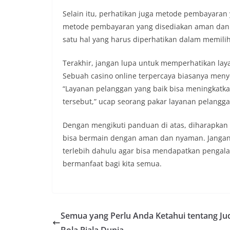
Selain itu, perhatikan juga metode pembayaran 
metode pembayaran yang disediakan aman dan 
satu hal yang harus diperhatikan dalam memilih 
Terakhir, jangan lupa untuk memperhatikan laya
Sebuah casino online terpercaya biasanya meny
“Layanan pelanggan yang baik bisa meningkatka
tersebut,” ucap seorang pakar layanan pelangga
Dengan mengikuti panduan di atas, diharapkan k
bisa bermain dengan aman dan nyaman. Jangan t
terlebih dahulu agar bisa mendapatkan penga
bermanfaat bagi kita semua.
Semua yang Perlu Anda Ketahui tentang Ju