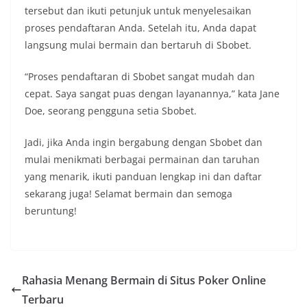
tersebut dan ikuti petunjuk untuk menyelesaikan
proses pendaftaran Anda. Setelah itu, Anda dapat
langsung mulai bermain dan bertaruh di Sbobet.
“Proses pendaftaran di Sbobet sangat mudah dan
cepat. Saya sangat puas dengan layanannya,” kata Jane
Doe, seorang pengguna setia Sbobet.
Jadi, jika Anda ingin bergabung dengan Sbobet dan
mulai menikmati berbagai permainan dan taruhan
yang menarik, ikuti panduan lengkap ini dan daftar
sekarang juga! Selamat bermain dan semoga
beruntung!
Rahasia Menang Bermain di Situs Poker Online
Terbaru