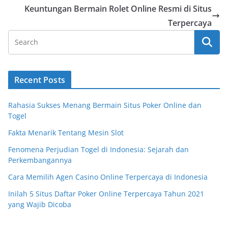
Keuntungan Bermain Rolet Online Resmi di Situs
Terpercaya
Recent Posts
Rahasia Sukses Menang Bermain Situs Poker Online dan
Togel
Fakta Menarik Tentang Mesin Slot
Fenomena Perjudian Togel di Indonesia: Sejarah dan
Perkembangannya
Cara Memilih Agen Casino Online Terpercaya di Indonesia
Inilah 5 Situs Daftar Poker Online Terpercaya Tahun 2021
yang Wajib Dicoba