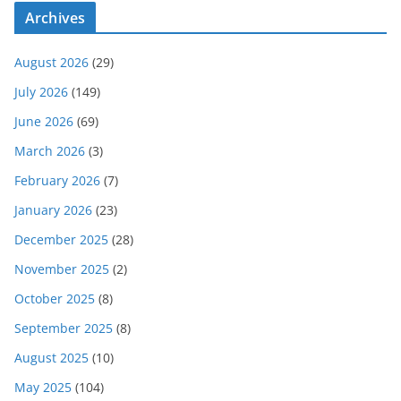
Archives
August 2026
(29)
July 2026
(149)
June 2026
(69)
March 2026
(3)
February 2026
(7)
January 2026
(23)
December 2025
(28)
November 2025
(2)
October 2025
(8)
September 2025
(8)
August 2025
(10)
May 2025
(104)