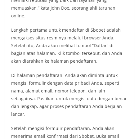
memiliki reputasi yang baik dan layanan yang
memuaskan,” kata John Doe, seorang ahli taruhan
online.
Langkah pertama untuk mendaftar di Sbobet adalah
mengakses situs resminya melalui browser Anda.
Setelah itu, Anda akan melihat tombol “Daftar” di
bagian atas halaman. Klik tombol tersebut, dan Anda
akan diarahkan ke halaman pendaftaran.
Di halaman pendaftaran, Anda akan diminta untuk
mengisi formulir dengan data pribadi Anda, seperti
nama, alamat email, nomor telepon, dan lain
sebagainya. Pastikan untuk mengisi data dengan benar
dan lengkap, agar proses pendaftaran Anda berjalan
lancar.
Setelah mengisi formulir pendaftaran, Anda akan
menerima email konfirmasi dari Sbobet. Buka email