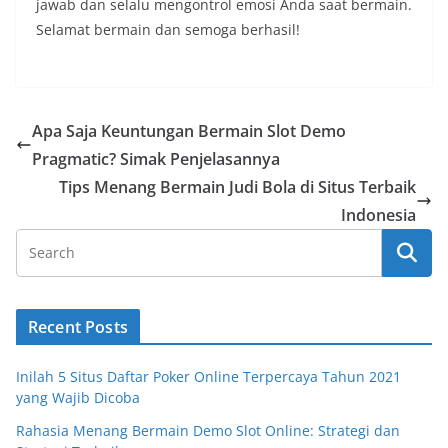
jawab dan selalu mengontrol emosi Anda saat bermain.
Selamat bermain dan semoga berhasil!
Apa Saja Keuntungan Bermain Slot Demo
Pragmatic? Simak Penjelasannya
Tips Menang Bermain Judi Bola di Situs Terbaik
Indonesia
Recent Posts
Inilah 5 Situs Daftar Poker Online Terpercaya Tahun 2021
yang Wajib Dicoba
Rahasia Menang Bermain Demo Slot Online: Strategi dan