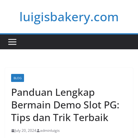
Skip
luigisbakery.com
to
content
BLOG
Panduan Lengkap
Bermain Demo Slot PG:
Tips dan Trik Terbaik
July 20, 2024
adminluigis