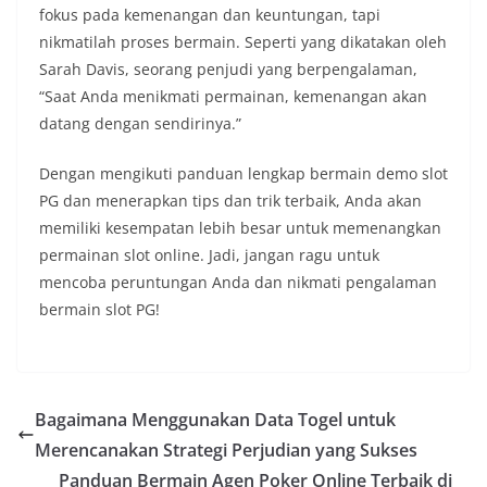
fokus pada kemenangan dan keuntungan, tapi
nikmatilah proses bermain. Seperti yang dikatakan oleh
Sarah Davis, seorang penjudi yang berpengalaman,
“Saat Anda menikmati permainan, kemenangan akan
datang dengan sendirinya.”
Dengan mengikuti panduan lengkap bermain demo slot
PG dan menerapkan tips dan trik terbaik, Anda akan
memiliki kesempatan lebih besar untuk memenangkan
permainan slot online. Jadi, jangan ragu untuk
mencoba peruntungan Anda dan nikmati pengalaman
bermain slot PG!
Bagaimana Menggunakan Data Togel untuk
Merencanakan Strategi Perjudian yang Sukses
Panduan Bermain Agen Poker Online Terbaik di