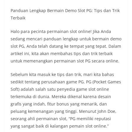
Panduan Lengkap Bermain Demo Slot PG: Tips dan Trik
Terbaik
Halo para pecinta permainan slot online! Jika Anda
sedang mencari panduan lengkap untuk bermain demo
slot PG, Anda telah datang ke tempat yang tepat. Dalam
artikel ini, kita akan membahas tips dan trik terbaik
untuk memenangkan permainan slot PG secara online.
Sebelum kita masuk ke tips dan trik, mari kita bahas
sedikit tentang perusahaan game PG. PG (Pocket Games
Soft) adalah salah satu penyedia game slot online
terkemuka di dunia. Mereka dikenal karena desain
grafis yang indah, fitur bonus yang menarik, dan
peluang kemenangan yang tinggi. Menurut John Doe,
seorang ahli permainan slot, “PG memiliki reputasi
yang sangat baik di kalangan pemain slot online.”