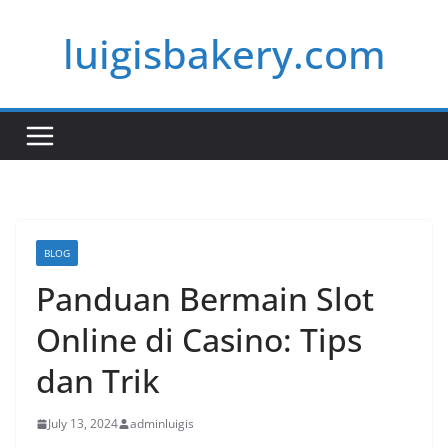
Skip
luigisbakery.com
to
content
BLOG
Panduan Bermain Slot
Online di Casino: Tips
dan Trik
July 13, 2024
adminluigis