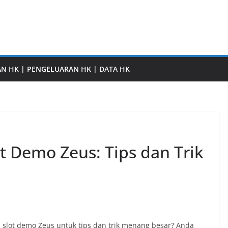
AN HK | PENGELUARAN HK | DATA HK
 Demo Zeus: Tips dan Trik
lot demo Zeus untuk tips dan trik menang besar? Anda