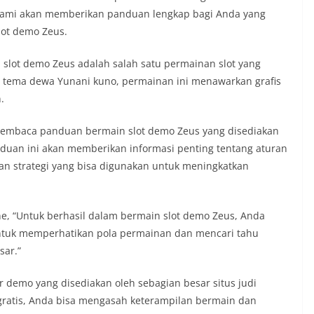
i, kami akan memberikan panduan lengkap bagi Anda yang
lot demo Zeus.
lot demo Zeus adalah salah satu permainan slot yang
n tema dewa Yunani kuno, permainan ini menawarkan grafis
.
membaca panduan bermain slot demo Zeus yang disediakan
nduan ini akan memberikan informasi penting tentang aturan
dan strategi yang bisa digunakan untuk meningkatkan
ne, “Untuk berhasil dalam bermain slot demo Zeus, Anda
untuk memperhatikan pola permainan dan mencari tahu
sar.”
r demo yang disediakan oleh sebagian besar situs judi
gratis, Anda bisa mengasah keterampilan bermain dan