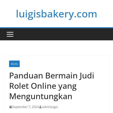
Skip
luigisbakery.com
to
content
BLOG
Panduan Bermain Judi
Rolet Online yang
Menguntungkan
September 7, 2024
adminluigis