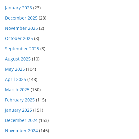
January 2026
(23)
December 2025
(28)
November 2025
(2)
October 2025
(8)
September 2025
(8)
August 2025
(10)
May 2025
(104)
April 2025
(148)
March 2025
(150)
February 2025
(115)
January 2025
(151)
December 2024
(153)
November 2024
(146)