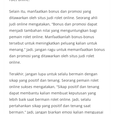
Selain itu, manfaatkan bonus dan promosi yang
ditawarkan oleh situs judi rolet online. Seorang ahli
judi online mengatakan, “Bonus dan promosi dapat
menjadi tambahan nilai yang menguntungkan bagi
pemain rolet online. Manfaatkanlah bonus-bonus
tersebut untuk meningkatkan peluang kalian untuk
menang.” Jadi, jangan ragu untuk memanfaatkan bonus
dan promosi yang ditawarkan oleh situs judi rolet
online.
Terakhir, jangan lupa untuk selalu bermain dengan
sikap yang positif dan tenang. Seorang pemain rolet
online sukses mengatakan, “Sikap positif dan tenang
dapat membantu kalian membuat keputusan yang
lebih baik saat bermain rolet online. Jadi, selalu
pertahankan sikap yang positif dan tenang saat
bermain.” Jadi, jangan biarkan emosi kalian menguasai