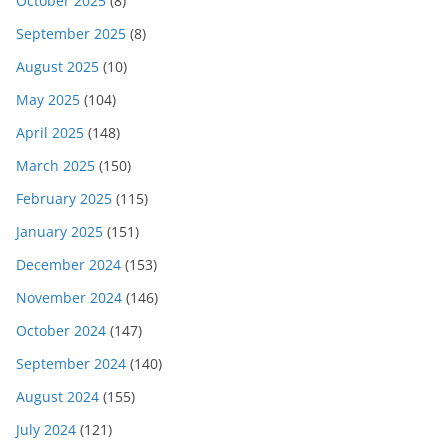
October 2025
(8)
September 2025
(8)
August 2025
(10)
May 2025
(104)
April 2025
(148)
March 2025
(150)
February 2025
(115)
January 2025
(151)
December 2024
(153)
November 2024
(146)
October 2024
(147)
September 2024
(140)
August 2024
(155)
July 2024
(121)