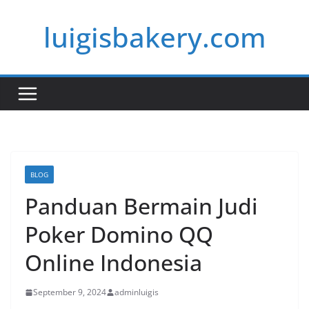
Skip
luigisbakery.com
to
content
BLOG
Panduan Bermain Judi
Poker Domino QQ
Online Indonesia
September 9, 2024
adminluigis