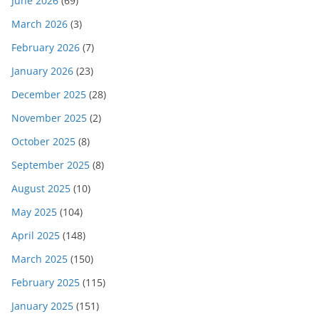
June 2026
(69)
March 2026
(3)
February 2026
(7)
January 2026
(23)
December 2025
(28)
November 2025
(2)
October 2025
(8)
September 2025
(8)
August 2025
(10)
May 2025
(104)
April 2025
(148)
March 2025
(150)
February 2025
(115)
January 2025
(151)