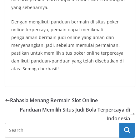
yang sebenarnya.
Dengan mengikuti panduan bermain di situs poker
online terpercaya, pemain dapat menikmati
pengalaman bermain judi online yang aman dan
menyenangkan. Jadi, sebelum memulai permainan,
pastikan untuk memilih situs poker online terpercaya
dan ikuti panduan-panduan yang telah disebutkan di
atas. Semoga berhasil!
Rahasia Menang Bermain Slot Online
Panduan Memilih Situs Judi Bola Terpercaya di
Indonesia