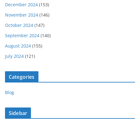
December 2024
(153)
November 2024
(146)
October 2024
(147)
September 2024
(140)
August 2024
(155)
July 2024
(121)
Categories
Blog
Sidebar