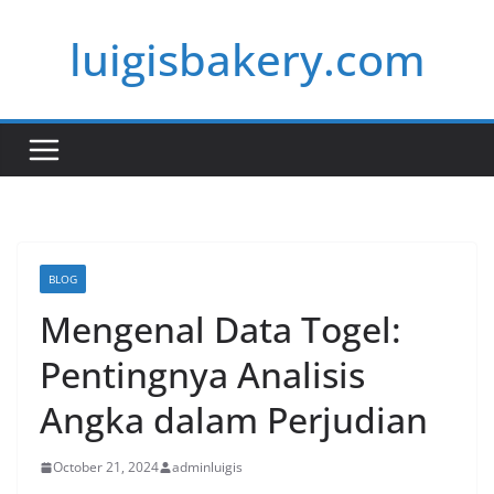
Skip
luigisbakery.com
to
content
BLOG
Mengenal Data Togel:
Pentingnya Analisis
Angka dalam Perjudian
October 21, 2024
adminluigis