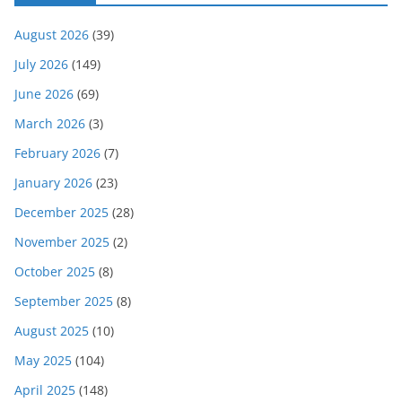
August 2026
(39)
July 2026
(149)
June 2026
(69)
March 2026
(3)
February 2026
(7)
January 2026
(23)
December 2025
(28)
November 2025
(2)
October 2025
(8)
September 2025
(8)
August 2025
(10)
May 2025
(104)
April 2025
(148)