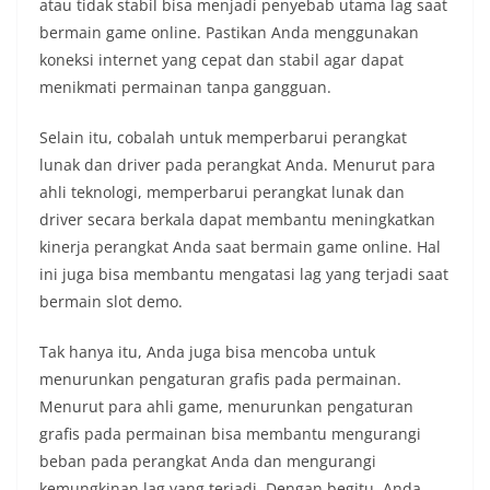
atau tidak stabil bisa menjadi penyebab utama lag saat
bermain game online. Pastikan Anda menggunakan
koneksi internet yang cepat dan stabil agar dapat
menikmati permainan tanpa gangguan.
Selain itu, cobalah untuk memperbarui perangkat
lunak dan driver pada perangkat Anda. Menurut para
ahli teknologi, memperbarui perangkat lunak dan
driver secara berkala dapat membantu meningkatkan
kinerja perangkat Anda saat bermain game online. Hal
ini juga bisa membantu mengatasi lag yang terjadi saat
bermain slot demo.
Tak hanya itu, Anda juga bisa mencoba untuk
menurunkan pengaturan grafis pada permainan.
Menurut para ahli game, menurunkan pengaturan
grafis pada permainan bisa membantu mengurangi
beban pada perangkat Anda dan mengurangi
kemungkinan lag yang terjadi. Dengan begitu, Anda