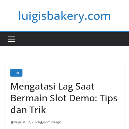
Skip
luigisbakery.com
to
content
BLOG
Mengatasi Lag Saat
Bermain Slot Demo: Tips
dan Trik
August 12, 2024
adminluigis