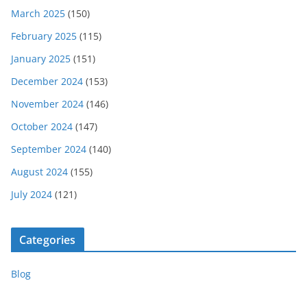
March 2025
(150)
February 2025
(115)
January 2025
(151)
December 2024
(153)
November 2024
(146)
October 2024
(147)
September 2024
(140)
August 2024
(155)
July 2024
(121)
Categories
Blog