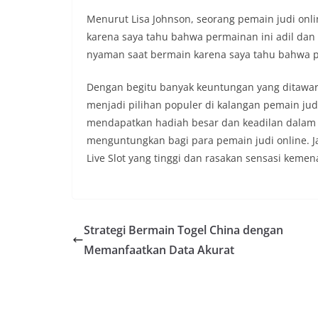
Menurut Lisa Johnson, seorang pemain judi online
karena saya tahu bahwa permainan ini adil dan 
nyaman saat bermain karena saya tahu bahwa pe
Dengan begitu banyak keuntungan yang ditawark
menjadi pilihan populer di kalangan pemain jud
mendapatkan hadiah besar dan keadilan dalam p
menguntungkan bagi para pemain judi online. J
Live Slot yang tinggi dan rasakan sensasi kemen
Strategi Bermain Togel China dengan
Memanfaatkan Data Akurat