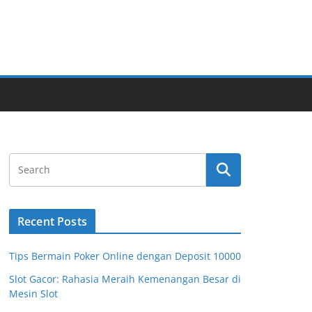
Recent Posts
Tips Bermain Poker Online dengan Deposit 10000
Slot Gacor: Rahasia Meraih Kemenangan Besar di
Mesin Slot