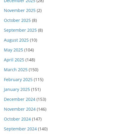
December 2025
(28)
November 2025
(2)
October 2025
(8)
September 2025
(8)
August 2025
(10)
May 2025
(104)
April 2025
(148)
March 2025
(150)
February 2025
(115)
January 2025
(151)
December 2024
(153)
November 2024
(146)
October 2024
(147)
September 2024
(140)