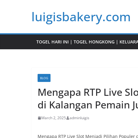
Skip
luigisbakery.com
to
content
TOGEL HARI INI | TOGEL HONGKONG | KELUAR
BLOG
Mengapa RTP Live Slo
di Kalangan Pemain J
March 2, 2025
adminluigis
Mengapa RTP Live Slot Menjadi Pilihan Populer 