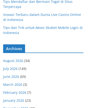
Tips Mendaftar dan Bermain Togel di Situs
Terpercaya
Inovasi Terbaru dalam Dunia Live Casino Online
di Indonesia
Tips dan Trik untuk Akses Sbobet Mobile Login di
Indonesia
Archives
August 2026
(34)
July 2026
(149)
June 2026
(69)
March 2026
(3)
February 2026
(7)
January 2026
(23)