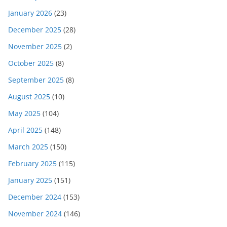
January 2026
(23)
December 2025
(28)
November 2025
(2)
October 2025
(8)
September 2025
(8)
August 2025
(10)
May 2025
(104)
April 2025
(148)
March 2025
(150)
February 2025
(115)
January 2025
(151)
December 2024
(153)
November 2024
(146)