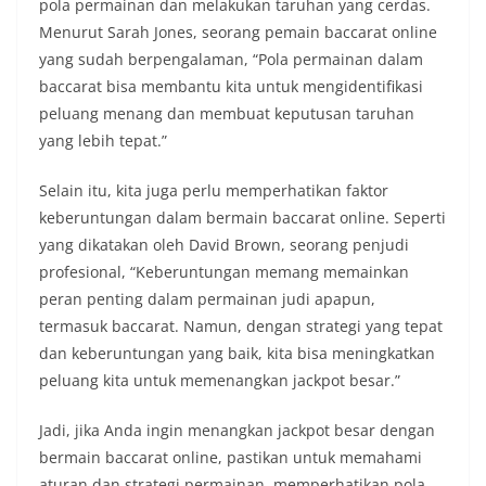
pola permainan dan melakukan taruhan yang cerdas.
Menurut Sarah Jones, seorang pemain baccarat online
yang sudah berpengalaman, “Pola permainan dalam
baccarat bisa membantu kita untuk mengidentifikasi
peluang menang dan membuat keputusan taruhan
yang lebih tepat.”
Selain itu, kita juga perlu memperhatikan faktor
keberuntungan dalam bermain baccarat online. Seperti
yang dikatakan oleh David Brown, seorang penjudi
profesional, “Keberuntungan memang memainkan
peran penting dalam permainan judi apapun,
termasuk baccarat. Namun, dengan strategi yang tepat
dan keberuntungan yang baik, kita bisa meningkatkan
peluang kita untuk memenangkan jackpot besar.”
Jadi, jika Anda ingin menangkan jackpot besar dengan
bermain baccarat online, pastikan untuk memahami
aturan dan strategi permainan, memperhatikan pola