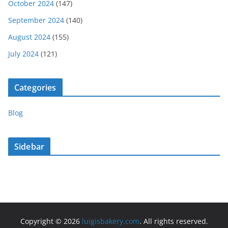
October 2024
(147)
September 2024
(140)
August 2024
(155)
July 2024
(121)
Categories
Blog
Sidebar
Copyright © 2026
luigisbakery.com
. All rights reserved.