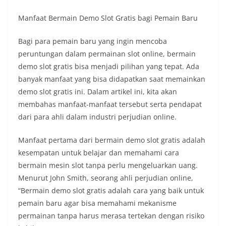
Manfaat Bermain Demo Slot Gratis bagi Pemain Baru
Bagi para pemain baru yang ingin mencoba
peruntungan dalam permainan slot online, bermain
demo slot gratis bisa menjadi pilihan yang tepat. Ada
banyak manfaat yang bisa didapatkan saat memainkan
demo slot gratis ini. Dalam artikel ini, kita akan
membahas manfaat-manfaat tersebut serta pendapat
dari para ahli dalam industri perjudian online.
Manfaat pertama dari bermain demo slot gratis adalah
kesempatan untuk belajar dan memahami cara
bermain mesin slot tanpa perlu mengeluarkan uang.
Menurut John Smith, seorang ahli perjudian online,
“Bermain demo slot gratis adalah cara yang baik untuk
pemain baru agar bisa memahami mekanisme
permainan tanpa harus merasa tertekan dengan risiko