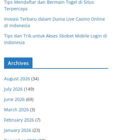
Tips Mendaftar dan Bermain Togel di Situs
Terpercaya
Inovasi Terbaru dalam Dunia Live Casino Online
di Indonesia
Tips dan Trik untuk Akses Sbobet Mobile Login di
Indonesia
Archives
August 2026
(34)
July 2026
(149)
June 2026
(69)
March 2026
(3)
February 2026
(7)
January 2026
(23)