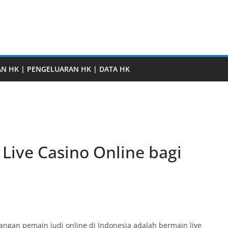
AN HK | PENGELUARAN HK | DATA HK
ive Casino Online bagi
langan pemain judi online di Indonesia adalah bermain live