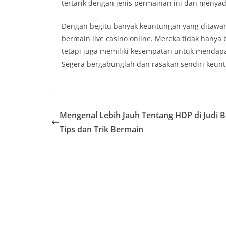
tertarik dengan jenis permainan ini dan menya
Dengan begitu banyak keuntungan yang ditawark
bermain live casino online. Mereka tidak hany
tetapi juga memiliki kesempatan untuk mendapat
Segera bergabunglah dan rasakan sendiri keun
Mengenal Lebih Jauh Tentang HDP di Judi B
Tips dan Trik Bermain