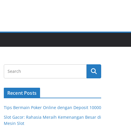
Recent Posts
Tips Bermain Poker Online dengan Deposit 10000
Slot Gacor: Rahasia Meraih Kemenangan Besar di
Mesin Slot