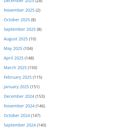
December 2025
(28)
November 2025
(2)
October 2025
(8)
September 2025
(8)
August 2025
(10)
May 2025
(104)
April 2025
(148)
March 2025
(150)
February 2025
(115)
January 2025
(151)
December 2024
(153)
November 2024
(146)
October 2024
(147)
September 2024
(140)