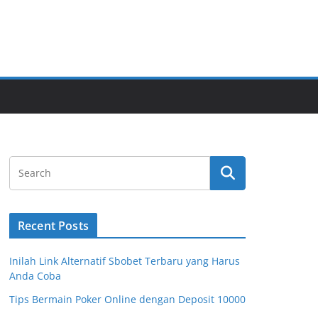
Recent Posts
Inilah Link Alternatif Sbobet Terbaru yang Harus
Anda Coba
Tips Bermain Poker Online dengan Deposit 10000