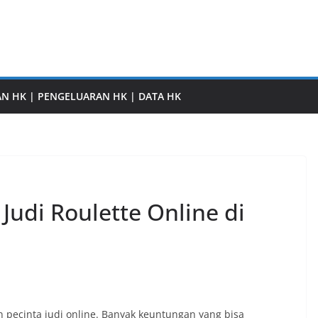
AN HK | PENGELUARAN HK | DATA HK
udi Roulette Online di
n pecinta judi online. Banyak keuntungan yang bisa