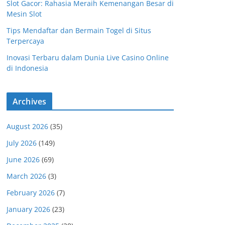
Slot Gacor: Rahasia Meraih Kemenangan Besar di
Mesin Slot
Tips Mendaftar dan Bermain Togel di Situs
Terpercaya
Inovasi Terbaru dalam Dunia Live Casino Online
di Indonesia
Archives
August 2026
(35)
July 2026
(149)
June 2026
(69)
March 2026
(3)
February 2026
(7)
January 2026
(23)