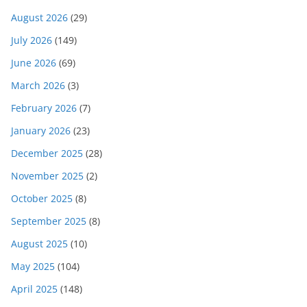
August 2026
(29)
July 2026
(149)
June 2026
(69)
March 2026
(3)
February 2026
(7)
January 2026
(23)
December 2025
(28)
November 2025
(2)
October 2025
(8)
September 2025
(8)
August 2025
(10)
May 2025
(104)
April 2025
(148)