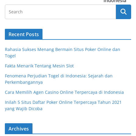
Indonesia
Recent Posts
Rahasia Sukses Menang Bermain Situs Poker Online dan
Togel
Fakta Menarik Tentang Mesin Slot
Fenomena Perjudian Togel di Indonesia: Sejarah dan
Perkembangannya
Cara Memilih Agen Casino Online Terpercaya di Indonesia
Inilah 5 Situs Daftar Poker Online Terpercaya Tahun 2021
yang Wajib Dicoba
Archives