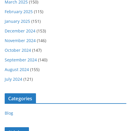
March 2025
(150)
February 2025
(115)
January 2025
(151)
December 2024
(153)
November 2024
(146)
October 2024
(147)
September 2024
(140)
August 2024
(155)
July 2024
(121)
Categories
Blog