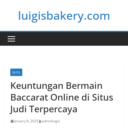
Skip
luigisbakery.com
to
content
BLOG
Keuntungan Bermain
Baccarat Online di Situs
Judi Terpercaya
January 8, 2025
adminluigis