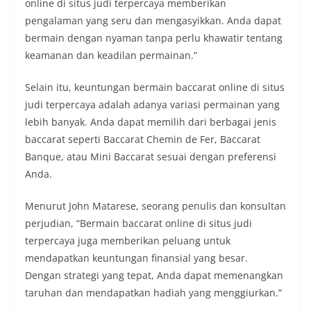
online di situs judi terpercaya memberikan
pengalaman yang seru dan mengasyikkan. Anda dapat
bermain dengan nyaman tanpa perlu khawatir tentang
keamanan dan keadilan permainan.”
Selain itu, keuntungan bermain baccarat online di situs
judi terpercaya adalah adanya variasi permainan yang
lebih banyak. Anda dapat memilih dari berbagai jenis
baccarat seperti Baccarat Chemin de Fer, Baccarat
Banque, atau Mini Baccarat sesuai dengan preferensi
Anda.
Menurut John Matarese, seorang penulis dan konsultan
perjudian, “Bermain baccarat online di situs judi
terpercaya juga memberikan peluang untuk
mendapatkan keuntungan finansial yang besar.
Dengan strategi yang tepat, Anda dapat memenangkan
taruhan dan mendapatkan hadiah yang menggiurkan.”