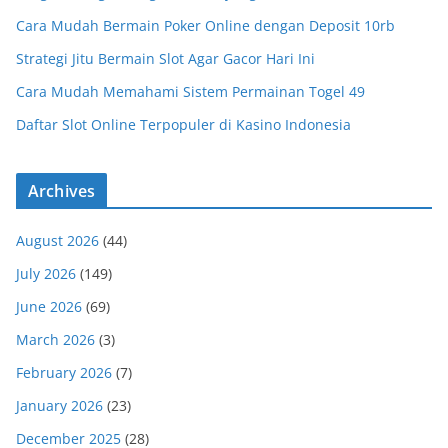
Cara Mudah Bermain Poker Online dengan Deposit 10rb
Strategi Jitu Bermain Slot Agar Gacor Hari Ini
Cara Mudah Memahami Sistem Permainan Togel 49
Daftar Slot Online Terpopuler di Kasino Indonesia
Archives
August 2026
(44)
July 2026
(149)
June 2026
(69)
March 2026
(3)
February 2026
(7)
January 2026
(23)
December 2025
(28)