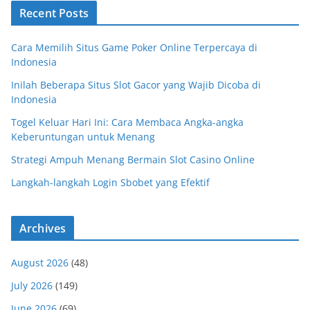
Recent Posts
Cara Memilih Situs Game Poker Online Terpercaya di
Indonesia
Inilah Beberapa Situs Slot Gacor yang Wajib Dicoba di
Indonesia
Togel Keluar Hari Ini: Cara Membaca Angka-angka
Keberuntungan untuk Menang
Strategi Ampuh Menang Bermain Slot Casino Online
Langkah-langkah Login Sbobet yang Efektif
Archives
August 2026
(48)
July 2026
(149)
June 2026
(69)