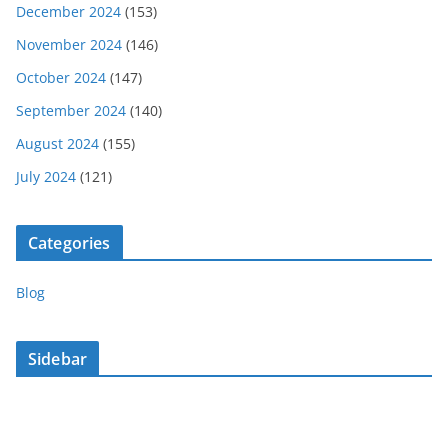
December 2024
(153)
November 2024
(146)
October 2024
(147)
September 2024
(140)
August 2024
(155)
July 2024
(121)
Categories
Blog
Sidebar