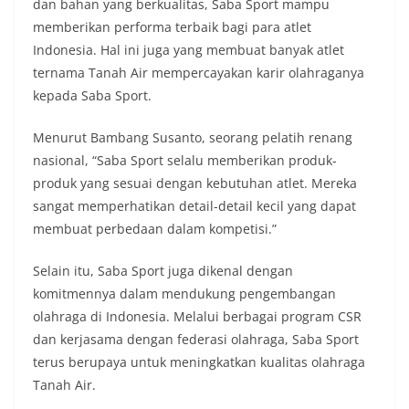
dan bahan yang berkualitas, Saba Sport mampu
memberikan performa terbaik bagi para atlet
Indonesia. Hal ini juga yang membuat banyak atlet
ternama Tanah Air mempercayakan karir olahraganya
kepada Saba Sport.
Menurut Bambang Susanto, seorang pelatih renang
nasional, “Saba Sport selalu memberikan produk-
produk yang sesuai dengan kebutuhan atlet. Mereka
sangat memperhatikan detail-detail kecil yang dapat
membuat perbedaan dalam kompetisi.”
Selain itu, Saba Sport juga dikenal dengan
komitmennya dalam mendukung pengembangan
olahraga di Indonesia. Melalui berbagai program CSR
dan kerjasama dengan federasi olahraga, Saba Sport
terus berupaya untuk meningkatkan kualitas olahraga
Tanah Air.