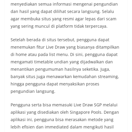
menyediakan semua informasi mengenai pengundian
dan hasil yang dapat dilihat secara langsung. Selalu
agar membuka situs yang resmi agar lepas dari scam
yang sering muncul di platform tidak terpercaya.
Setelah berada di situs tersebut, pengguna dapat
menemukan fitur Live Draw yang biasanya ditampilkan
di home atau pada list menu. Di sini, pengguna dapat
mengamati timetable undian yang dijadwalkan dan
menantikan pengumuman hasilnya seketika. Juga,
banyak situs juga menawarkan kemudahan streaming,
hingga pengguna dapat menyaksikan proses
pengundian langsung.
Pengguna serta bisa memasuki Live Draw SGP melalui
aplikasi yang disediakan oleh Singapore Pools. Dengan
aplikasi ini, pengguna bisa merasakan metode yang
lebih efisien dan immediated dalam mengikuti hasil