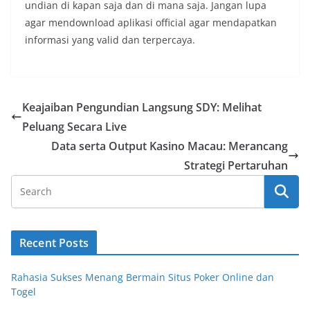
undian di kapan saja dan di mana saja. Jangan lupa
agar mendownload aplikasi official agar mendapatkan
informasi yang valid dan terpercaya.
Keajaiban Pengundian Langsung SDY: Melihat
Peluang Secara Live
Data serta Output Kasino Macau: Merancang
Strategi Pertaruhan
Recent Posts
Rahasia Sukses Menang Bermain Situs Poker Online dan
Togel