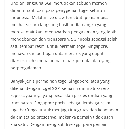
Undian langsung SGP merupakan sebuah momen
dinanti-nanti dari para penggemar togel seluruh
Indonesia. Melalui live draw tersebut, pemain bisa
melihat secara langsung hasil undian angka yang
mereka mainkan, menawarkan pengalaman yang lebih
mendebarkan dan transparan. SGP pools sebagai salah
satu tempat resmi untuk bermain togel Singapore,
menawarkan berbagai data menarik yang dapat
diakses oleh semua pemain, baik pemula atau yang
berpengalaman.
Banyak jenis permainan togel Singapore, atau yang
dikenal dengan togel SGP, semakin diminati karena
kepercayaannya yang besar dan proses undian yang
transparan. Singapore pools sebagai lembaga resmi
juga berfungsi untuk menjaga integritas dan keamanan
dalam setiap prosesnya, makanya pemain tidak usah
khawatir. Dengan mengikuti live sgp, para pemain