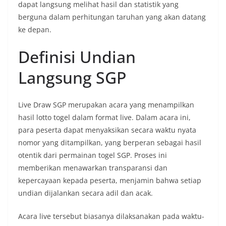
dapat langsung melihat hasil dan statistik yang
berguna dalam perhitungan taruhan yang akan datang
ke depan.
Definisi Undian
Langsung SGP
Live Draw SGP merupakan acara yang menampilkan
hasil lotto togel dalam format live. Dalam acara ini,
para peserta dapat menyaksikan secara waktu nyata
nomor yang ditampilkan, yang berperan sebagai hasil
otentik dari permainan togel SGP. Proses ini
memberikan menawarkan transparansi dan
kepercayaan kepada peserta, menjamin bahwa setiap
undian dijalankan secara adil dan acak.
Acara live tersebut biasanya dilaksanakan pada waktu-